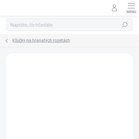
Prejsť
na
obsah
Hľadať
Kľučky na hranatých rozetách
Neohodnotené
Podrobnosti hodnotenia
ZNAČKA:
GRIFFWERK