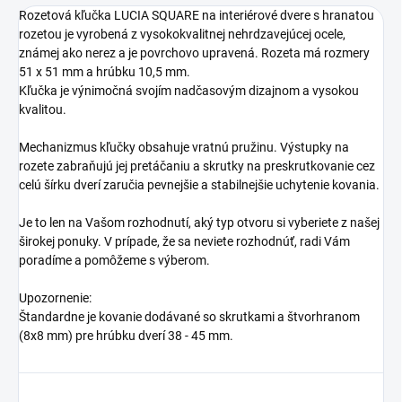
Rozetová kľučka LUCIA SQUARE na interiérové dvere s hranatou
rozetou je vyrobená z vysokokvalitnej nehrdzavejúcej ocele,
známej ako nerez a je povrchovo upravená. Rozeta má rozmery
51 x 51 mm a hrúbku 10,5 mm.
Kľučka je výnimočná svojím nadčasovým dizajnom a vysokou
kvalitou.
Mechanizmus kľučky obsahuje vratnú pružinu. Výstupky na
rozete zabraňujú jej pretáčaniu a skrutky na preskrutkovanie cez
celú šírku dverí zaručia pevnejšie a stabilnejšie uchytenie kovania.
Je to len na Vašom rozhodnutí, aký typ otvoru si vyberiete z našej
širokej ponuky. V prípade, že sa neviete rozhodnúť, radi Vám
poradíme a pomôžeme s výberom.
Upozornenie:
Štandardne je kovanie dodávané so skrutkami a štvorhranom
(8x8 mm) pre hrúbku dverí 38 - 45 mm.