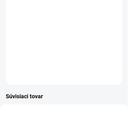
cena:
PREVEDENIE
TYP OTVORU
−
+
Pridať do košíka
DETAILNÉ INFORMÁCIE
OPÝTAŤ SA
STRÁŽIŤ
Súvisiaci tovar