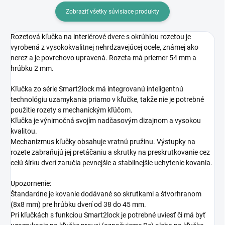
Zobraziť všetky súvisiace produkty
Rozetová kľučka na interiérové dvere s okrúhlou rozetou je
vyrobená z vysokokvalitnej nehrdzavejúcej ocele, známej ako
nerez a je povrchovo upravená. Rozeta má priemer 54 mm a
hrúbku 2 mm.
Kľučka zo série Smart2lock má integrovanú inteligentnú
technológiu uzamykania priamo v kľučke, takže nie je potrebné
použitie rozety s mechanickým kľúčom.
Kľučka je výnimočná svojím nadčasovým dizajnom a vysokou
kvalitou.
Mechanizmus kľučky obsahuje vratnú pružinu. Výstupky na
rozete zabraňujú jej pretáčaniu a skrutky na preskrutkovanie cez
celú šírku dverí zaručia pevnejšie a stabilnejšie uchytenie kovania.
Upozornenie:
Štandardne je kovanie dodávané so skrutkami a štvorhranom
(8x8 mm) pre hrúbku dverí od 38 do 45 mm.
Pri kľučkách s funkciou Smart2lock je potrebné uviesť či má byť