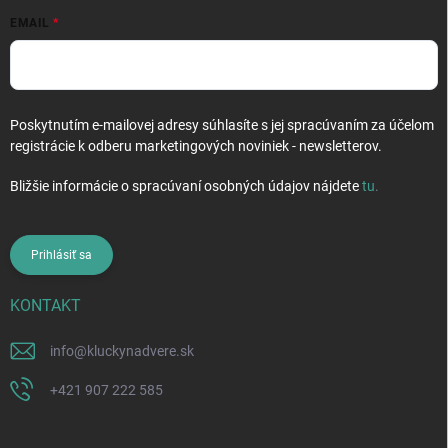
EMAIL
Poskytnutím e-mailovej adresy súhlasíte s jej spracúvaním za účelom
registrácie k odberu marketingových noviniek - newsletterov.
Bližšie informácie o spracúvaní osobných údajov nájdete
tu
.
Prihlásiť sa
KONTAKT
info
@
kluckynadvere.sk
+421 907 222 585