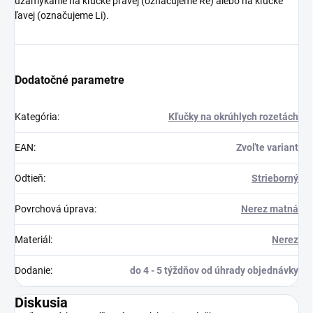
uzamykanie na kľučke pravej (označujeme Re) alebo na kľučke
ľavej (označujeme Li).
Dodatočné parametre
Kategória
:
Kľučky na okrúhlych rozetách
EAN
:
Zvoľte variant
Odtieň
:
Strieborný
Povrchová úprava
:
Nerez matná
Materiál
:
Nerez
Dodanie
:
do 4 - 5 týždňov od úhrady objednávky
Diskusia