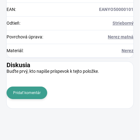
EAN
:
EANYO50000101
Odtieň
:
Strieborný
Povrchová úprava
:
Nerez matná
Materiál
:
Nerez
Diskusia
Buďte prvý, kto napíše príspevok k tejto položke.
Pridať komentár