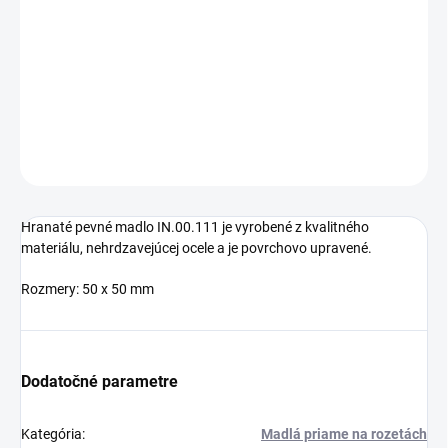
cena:
−
+
Pridať do košíka
DETAILNÉ INFORMÁCIE
OPÝTAŤ SA
STRÁŽIŤ
Hranaté pevné madlo IN.00.111 je vyrobené z kvalitného
materiálu, nehrdzavejúcej ocele a je povrchovo upravené.
Rozmery: 50 x 50 mm
Dodatočné parametre
Kategória
:
Madlá priame na rozetách