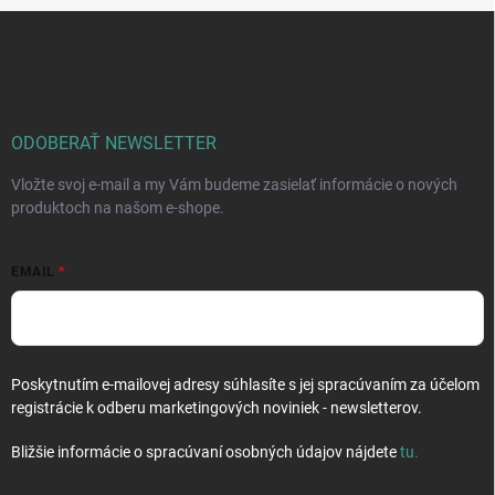
Z
á
p
ä
t
i
ODOBERAŤ NEWSLETTER
e
Vložte svoj e-mail a my Vám budeme zasielať informácie o nových
produktoch na našom e-shope.
EMAIL
Poskytnutím e-mailovej adresy súhlasíte s jej spracúvaním za účelom
registrácie k odberu marketingových noviniek - newsletterov.
Bližšie informácie o spracúvaní osobných údajov nájdete
tu
.