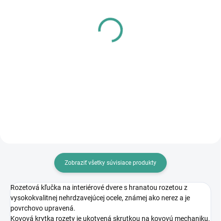
SKLADOM
SKLADOM
PL - Univerzálne mazivo
MPK - Profi Šablóna
PECOL BIO P55
€125,46
€10,46
€102 bez DPH
€8,50 bez DPH
Do košíka
Do košíka
Zobraziť všetky súvisiace produkty
Rozetová kľučka na interiérové dvere s hranatou rozetou z
vysokokvalitnej nehrdzavejúcej ocele, známej ako nerez a je
povrchovo upravená.
Kovová krytka rozety je ukotvená skrutkou na kovovú mechaniku.