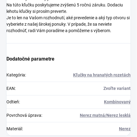
Na túto kľučku poskytujeme zvýšenú 5 ročnú záruku. Dodaciu
lehotu kľučky si prosím preverte.
Je to len na Vašom rozhodnutí, aké prevedenie a aký typ otvoru si
vyberiete z našej širokej ponuky. V prípade, že sa neviete
rozhodnúť, radi Vám poradíme a pomôžeme s výberom.
Dodatočné parametre
Kategória
:
Kľučky na hranatých rozetách
EAN
:
Zvoľte variant
Odtieň
:
Kombinovaný
Povrchová úprava
:
Nerez matná/Nerez lesklá
Materiál
:
Nerez