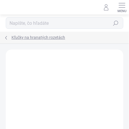
Prejsť
na
obsah
Hľadať
Kľučky na hranatých rozetách
Neohodnotené
Podrobnosti hodnotenia
ZNAČKA:
JNF