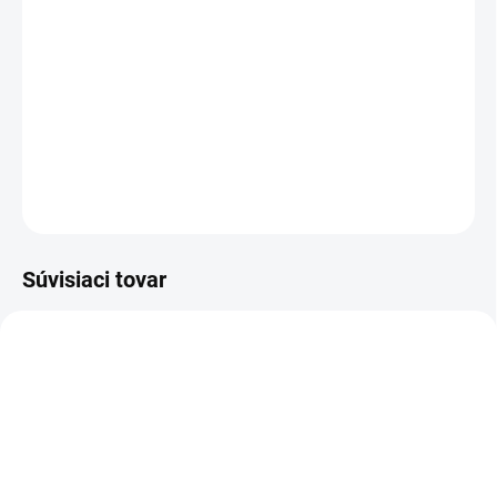
TYP OTVORU
−
+
Pridať do košíka
DETAILNÉ INFORMÁCIE
OPÝTAŤ SA
STRÁŽIŤ
Súvisiaci tovar