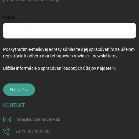
EMAIL
Poskytnutím e-mailovej adresy súhlasíte s jej spracúvaním za účelom
registrácie k odberu marketingových noviniek - newsletterov.
Bližšie informácie o spracúvaní osobných údajov nájdete
tu
.
Prihlásiť sa
KONTAKT
info
@
kluckynadvere.sk
+421 907 222 585