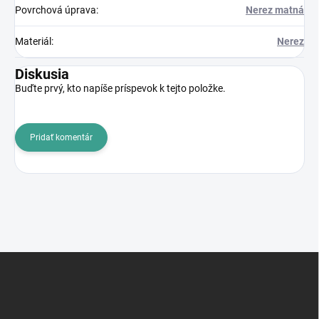
Povrchová úprava
:
Nerez matná
Materiál
:
Nerez
Diskusia
Buďte prvý, kto napíše príspevok k tejto položke.
Pridať komentár
Z
á
p
ä