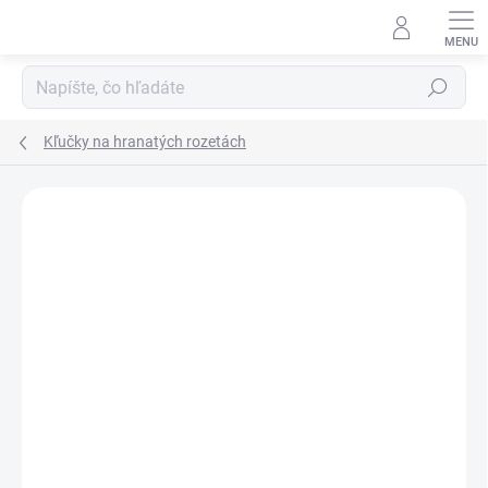
Prejsť
na
obsah
Hľadať
Kľučky na hranatých rozetách
Neohodnotené
Podrobnosti hodnotenia
ZNAČKA:
JNF