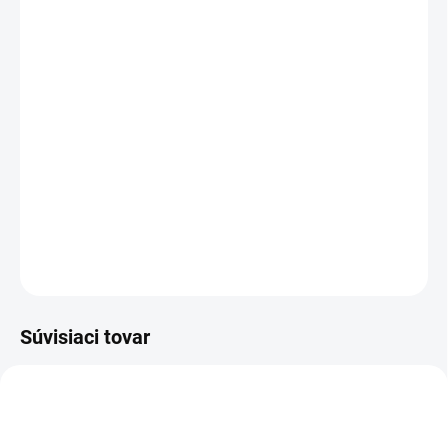
cena:
PREVEDENIE
TYP OTVORU
−
+
Pridať do košíka
DETAILNÉ INFORMÁCIE
OPÝTAŤ SA
STRÁŽIŤ
Súvisiaci tovar