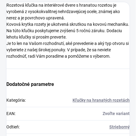
Rozetová kľučka na interiérové dvere s hranatou rozetou je
vyrobená z vysokokvalitnej nehrdzavejúcej ocele, známej ako
nerez a je povrchovo upravená.
Kovová krytka rozety je ukotvená skrutkou na kovovú mechaniku.
Na túto kľučku poskytujeme zvýšenú 5 ročnú záruku. Dodaciu
lehotu kľučky si prosím preverte.
Je to len na Vašom rozhodnutí, aké prevedenie a aký typ otvoru si
vyberiete z našej širokej ponuky. V prípade, že sa neviete
rozhodnúť, radi Vám poradíme a pomôžeme s výberom.
Dodatočné parametre
Kategória
:
Kľučky na hranatých rozetách
EAN
:
Zvoľte variant
Odtieň
:
Strieborný