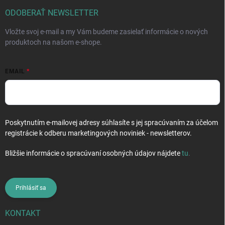
t
i
ODOBERAŤ NEWSLETTER
e
Vložte svoj e-mail a my Vám budeme zasielať informácie o nových
produktoch na našom e-shope.
EMAIL
Poskytnutím e-mailovej adresy súhlasíte s jej spracúvaním za účelom
registrácie k odberu marketingových noviniek - newsletterov.
Bližšie informácie o spracúvaní osobných údajov nájdete
tu
.
Prihlásiť sa
KONTAKT