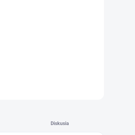
:
−
+
Pridať do košíka
ILNÉ INFORMÁCIE
OPÝTAŤ SA
STRÁŽIŤ
Diskusia