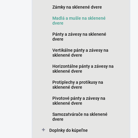
n
Zámky na sklenené dvere
e
l
Madlá a mušle na sklenené
dvere
Pánty a závesy na sklenené
dvere
Vertikálne pánty a závesy na
sklenené dvere
Horizontálne pánty a závesy na
sklenené dvere
Protiplechy a protikusy na
sklenené dvere
Pivotové pánty a závesy na
sklenené dvere
Samozatvárače na sklenené
dvere
Doplnky do kúpeľne