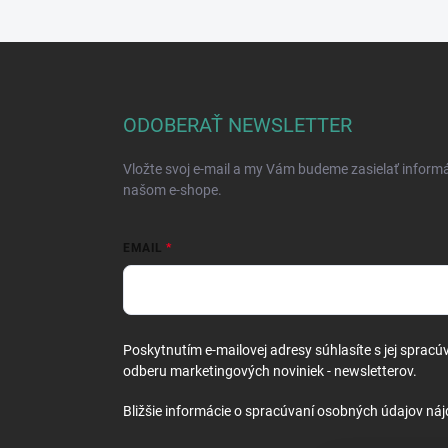
Z
á
p
ä
ODOBERAŤ NEWSLETTER
t
i
Vložte svoj e-mail a my Vám budeme zasielať inform
e
našom e-shope.
EMAIL
Poskytnutím e-mailovej adresy súhlasíte s jej spracú
odberu marketingových noviniek - newsletterov.
Bližšie informácie o spracúvaní osobných údajov náj