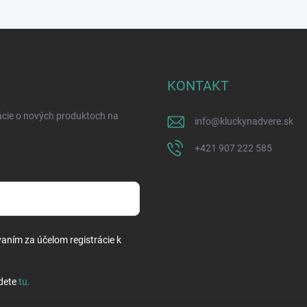
KONTAKT
ácie o nových produktoch na
info
@
kluckynadvere.sk
+421 907 222 585
vaním za účelom registrácie k
dete
tu
.