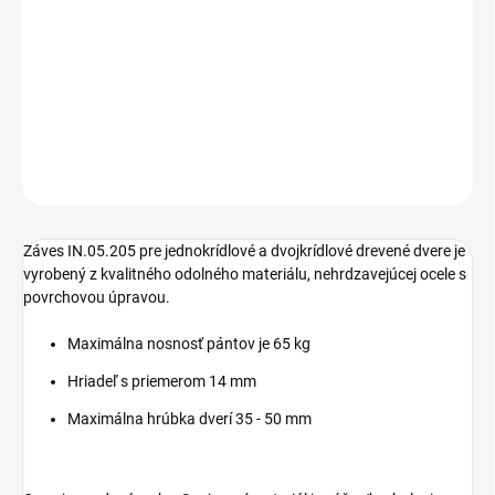
cena:
−
+
Pridať do košíka
DETAILNÉ INFORMÁCIE
OPÝTAŤ SA
STRÁŽIŤ
Záves IN.05.205 pre jednokrídlové a dvojkrídlové drevené dvere je
vyrobený z kvalitného odolného materiálu, nehrdzavejúcej ocele s
povrchovou úpravou.
Maximálna nosnosť pántov je 65 kg
Hriadeľ s priemerom 14 mm
Maximálna hrúbka dverí 35 - 50 mm