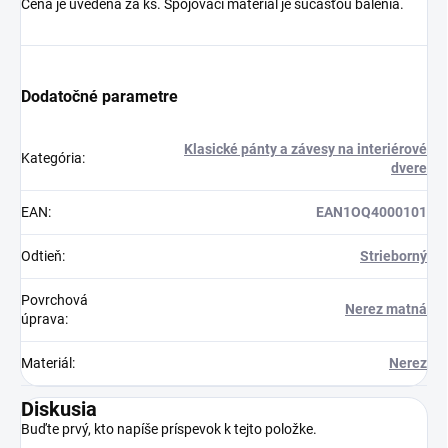
Cena je uvedená za ks. Spojovací materiál je súčasťou balenia.
Dodatočné parametre
Klasické pánty a závesy na interiérové
Kategória
:
dvere
EAN
:
EAN1OQ4000101
Odtieň
:
Strieborný
Povrchová
Nerez matná
úprava
:
Materiál
:
Nerez
Diskusia
Buďte prvý, kto napíše príspevok k tejto položke.