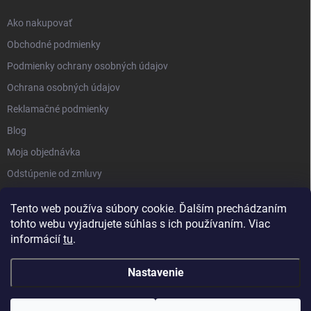
Ako nakupovať
Obchodné podmienky
Podmienky ochrany osobných údajov
Ochrana osobných údajov
Reklamačné podmienky
Blog
Moja objednávka
Odstúpenie od zmluvy
Tento web používa súbory cookie. Ďalším prechádzaním
tohto webu vyjadrujete súhlas s ich používaním. Viac
informácií
tu
.
Nastavenie
Copyright 2026
Kluckynadvere.sk
. Všetky práva vyhradené.
Upraviť