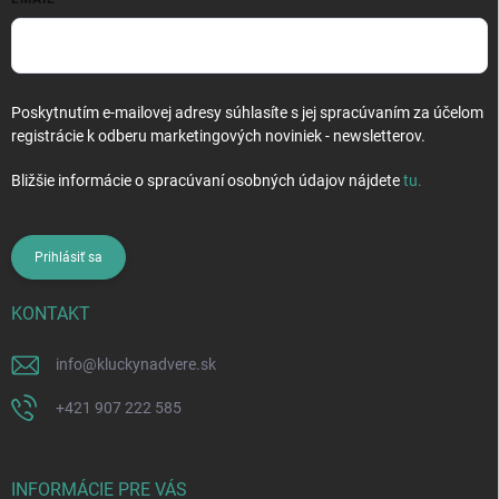
Poskytnutím e-mailovej adresy súhlasíte s jej spracúvaním za účelom
registrácie k odberu marketingových noviniek - newsletterov.
Bližšie informácie o spracúvaní osobných údajov nájdete
tu
.
Prihlásiť sa
KONTAKT
info
@
kluckynadvere.sk
+421 907 222 585
INFORMÁCIE PRE VÁS