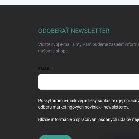
Z
á
p
ä
ODOBERAŤ NEWSLETTER
t
i
Vložte svoj e-mail a my Vám budeme zasielať inform
e
našom e-shope.
EMAIL
Poskytnutím e-mailovej adresy súhlasíte s jej spracú
odberu marketingových noviniek - newsletterov.
Bližšie informácie o spracúvaní osobných údajov náj