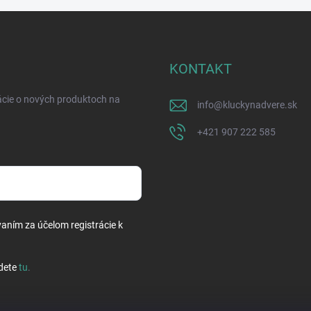
KONTAKT
ácie o nových produktoch na
info
@
kluckynadvere.sk
+421 907 222 585
vaním za účelom registrácie k
dete
tu
.