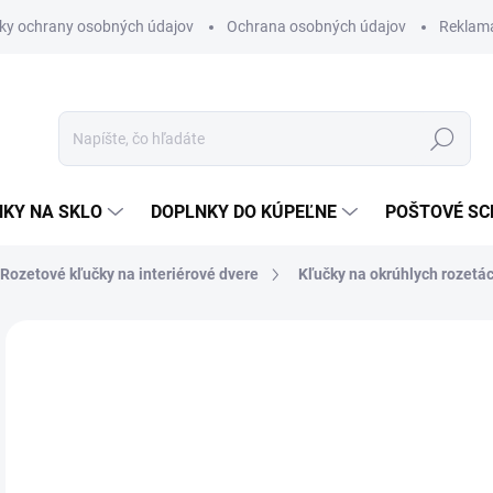
ky ochrany osobných údajov
Ochrana osobných údajov
Reklam
Hľadať
KY NA SKLO
DOPLNKY DO KÚPEĽNE
POŠTOVÉ S
Rozetové kľučky na interiérové dvere
Kľučky na okrúhlych rozetá
Neohodnotené
Podrobnosti hodnotenia
ZNAČKA
VÝPREDAJ
od
od