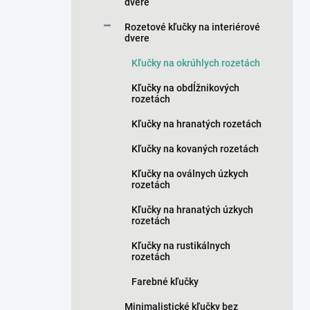
n
dvere
e
Rozetové kľučky na interiérové
l
dvere
Kľučky na okrúhlych rozetách
Kľučky na obdĺžnikových
rozetách
Kľučky na hranatých rozetách
Kľučky na kovaných rozetách
Kľučky na oválnych úzkych
rozetách
Kľučky na hranatých úzkych
rozetách
Kľučky na rustikálnych
rozetách
Farebné kľučky
Minimalistické kľučky bez