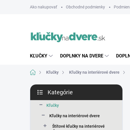
Prejsť
Ako nakupovať
Obchodné podmienky
Podmien
na
obsah
KĽUČKY
DOPLNKY NA DVERE
DOPLN
Domov
Kľučky
Kľučky na interiérové dvere
B
Kategórie
o
Preskočiť
č
kategórie
n
Kľučky
ý
Kľučky na interiérové dvere
p
a
Štítové kľučky na interiérové