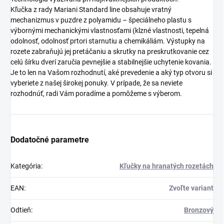
Kľučka z rady Mariani Standard line obsahuje vratný
mechanizmus v puzdre z polyamidu – špeciálneho plastu s
výbornými mechanickými vlastnosťami (klzné vlastnosti, tepelná
odolnosť, odolnosť prtori starnutiu a chemikáliám. Výstupky na
rozete zabraňujú jej pretáčaniu a skrutky na preskrutkovanie cez
celú šírku dverí zaručia pevnejšie a stabilnejšie uchytenie kovania.
Je to len na Vašom rozhodnutí, aké prevedenie a aký typ otvoru si
vyberiete z našej širokej ponuky. V prípade, že sa neviete
rozhodnúť, radi Vám poradíme a pomôžeme s výberom.
Dodatočné parametre
Kategória
:
Kľučky na hranatých rozetách
EAN
:
Zvoľte variant
Odtieň
:
Bronzový