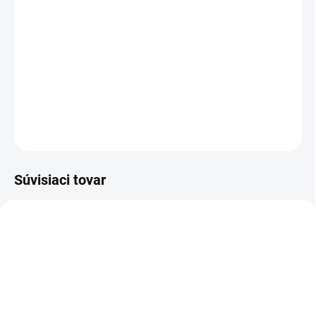
TYP OTVORU
−
+
Pridať do košíka
DETAILNÉ INFORMÁCIE
OPÝTAŤ SA
STRÁŽIŤ
Súvisiaci tovar