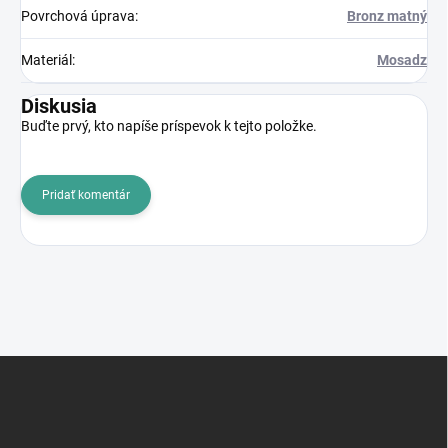
Povrchová úprava
:
Bronz matný
Materiál
:
Mosadz
Diskusia
Buďte prvý, kto napíše príspevok k tejto položke.
Pridať komentár
Z
á
p
ä