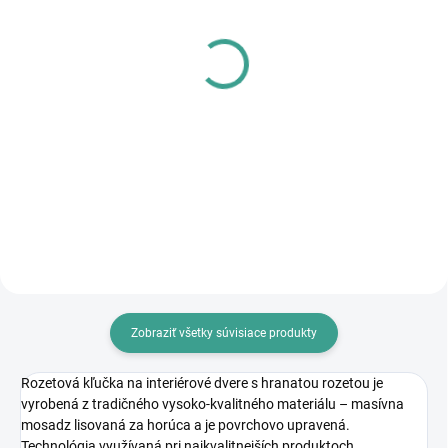
SKLADOM
SKLADOM
MPK - Profi Šablóna
PL - Univerzálne mazivo
PECOL BIO P55
€125,46
€10,46
€102 bez DPH
€8,50 bez DPH
Do košíka
Do košíka
Zobraziť všetky súvisiace produkty
Rozetová kľučka na interiérové dvere s hranatou rozetou je
vyrobená z tradičného vysoko-kvalitného materiálu – masívna
mosadz lisovaná za horúca a je povrchovo upravená.
Technológia využívaná pri najkvalitnejších produktoch.