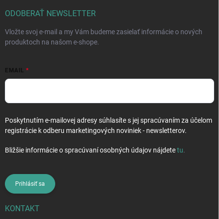
t
i
ODOBERAŤ NEWSLETTER
e
Vložte svoj e-mail a my Vám budeme zasielať informácie o nových
produktoch na našom e-shope.
EMAIL
Poskytnutím e-mailovej adresy súhlasíte s jej spracúvaním za účelom
registrácie k odberu marketingových noviniek - newsletterov.
Bližšie informácie o spracúvaní osobných údajov nájdete
tu
.
Prihlásiť sa
KONTAKT