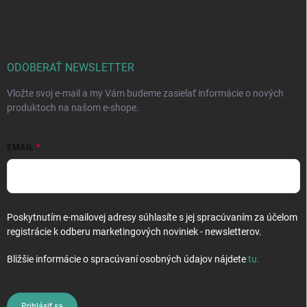
á
p
ä
t
i
ODOBERAŤ NEWSLETTER
e
Vložte svoj e-mail a my Vám budeme zasielať informácie o nových
produktoch na našom e-shope.
EMAIL
Poskytnutím e-mailovej adresy súhlasíte s jej spracúvaním za účelom
registrácie k odberu marketingových noviniek - newsletterov.
Bližšie informácie o spracúvaní osobných údajov nájdete
tu
.
Prihlásiť sa