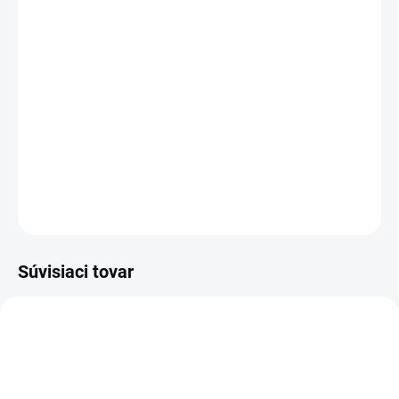
PREVEDENIE
TYP OTVORU
−
+
Pridať do košíka
DETAILNÉ INFORMÁCIE
OPÝTAŤ SA
STRÁŽIŤ
Súvisiaci tovar