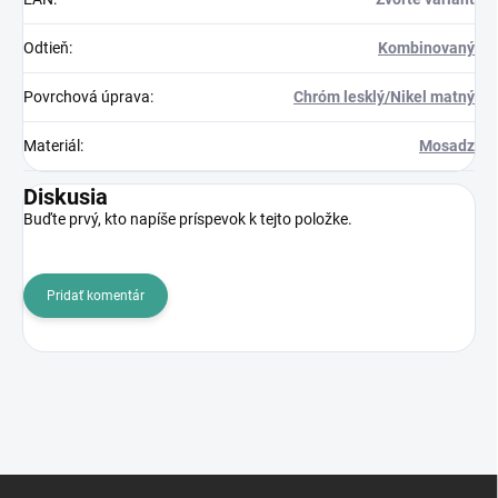
Odtieň
:
Kombinovaný
Povrchová úprava
:
Chróm lesklý/Nikel matný
Materiál
:
Mosadz
Diskusia
Buďte prvý, kto napíše príspevok k tejto položke.
Pridať komentár
Z