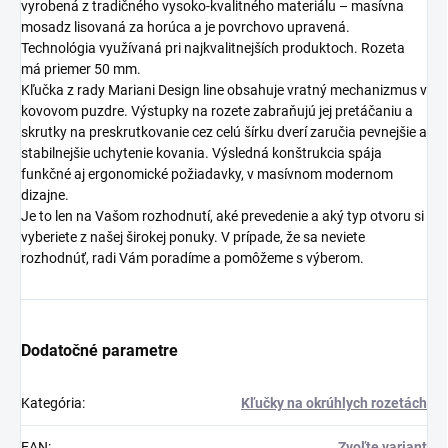
vyrobená z tradičného vysoko-kvalitného materiálu – masívna
mosadz lisovaná za horúca a je povrchovo upravená.
Technológia využívaná pri najkvalitnejších produktoch. Rozeta
má priemer 50 mm.
Kľučka z rady Mariani Design line obsahuje vratný mechanizmus v
kovovom puzdre. Výstupky na rozete zabraňujú jej pretáčaniu a
skrutky na preskrutkovanie cez celú šírku dverí zaručia pevnejšie a
stabilnejšie uchytenie kovania. Výsledná konštrukcia spája
funkčné aj ergonomické požiadavky, v masívnom modernom
dizajne.
Je to len na Vašom rozhodnutí, aké prevedenie a aký typ otvoru si
vyberiete z našej širokej ponuky. V prípade, že sa neviete
rozhodnúť, radi Vám poradíme a pomôžeme s výberom.
Dodatočné parametre
Kategória
:
Kľučky na okrúhlych rozetách
EAN
:
Zvoľte variant