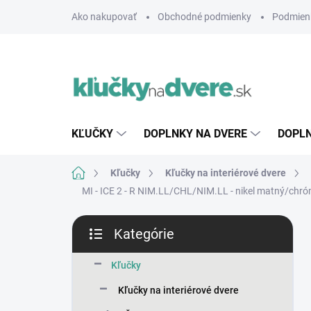
Prejsť
Ako nakupovať
Obchodné podmienky
Podmien
na
obsah
KĽUČKY
DOPLNKY NA DVERE
DOPLN
Domov
Kľučky
Kľučky na interiérové dvere
MI - ICE 2 - R
NIM.LL/CHL/NIM.LL - nikel matný/chróm
B
Kategórie
o
Preskočiť
č
kategórie
n
Kľučky
ý
Kľučky na interiérové dvere
p