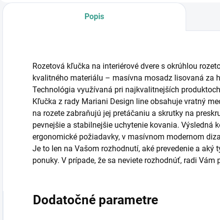
Popis
Rozetová kľučka na interiérové dvere s okrúhlou rozet
kvalitného materiálu – masívna mosadz lisovaná za h
Technológia využívaná pri najkvalitnejších produkto
Kľučka z rady Mariani Design line obsahuje vratný 
na rozete zabraňujú jej pretáčaniu a skrutky na preskru
pevnejšie a stabilnejšie uchytenie kovania. Výsledná 
ergonomické požiadavky, v masívnom modernom diza
Je to len na Vašom rozhodnutí, aké prevedenie a aký typ
ponuky. V prípade, že sa neviete rozhodnúť, radi Vá
Dodatočné parametre