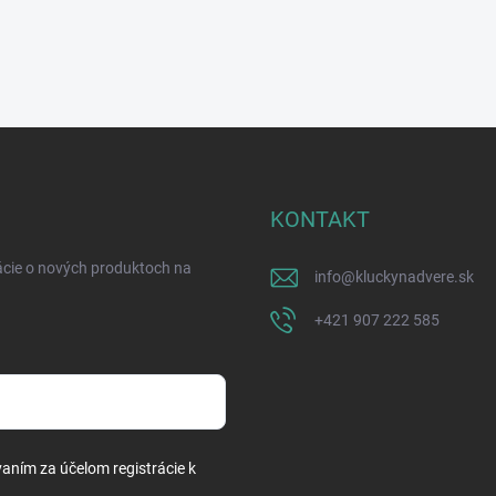
KONTAKT
ácie o nových produktoch na
info
@
kluckynadvere.sk
+421 907 222 585
vaním za účelom registrácie k