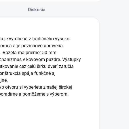
Diskusia
ou je vyrobená z tradičného vysoko-
orúca a je povrchovo upravená.
ch. Rozeta má priemer 50 mm.
mechanizmus v kovovom puzdre. Výstupky
tkovanie cez celú šírku dverí zaručia
konštrukcia spája funkčné aj
jne.
 otvoru si vyberiete z našej širokej
m poradíme a pomôžeme s výberom.