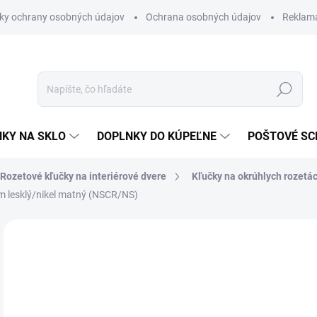
ky ochrany osobných údajov
Ochrana osobných údajov
Reklam
Hľadať
KY NA SKLO
DOPLNKY DO KÚPEĽNE
POŠTOVÉ S
Rozetové kľučky na interiérové dvere
Kľučky na okrúhlych rozetá
 lesklý/nikel matný (NSCR/NS)
Neohodnotené
Podrobnosti hodnotenia
ZNAČKA
VÝPREDAJ
od