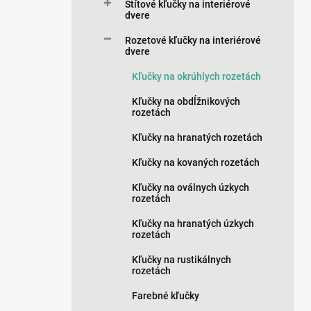
a
Štítové kľučky na interiérové
n
dvere
e
Rozetové kľučky na interiérové
l
dvere
Kľučky na okrúhlych rozetách
Kľučky na obdĺžnikových
rozetách
Kľučky na hranatých rozetách
Kľučky na kovaných rozetách
Kľučky na oválnych úzkych
rozetách
Kľučky na hranatých úzkych
rozetách
Kľučky na rustikálnych
rozetách
Farebné kľučky