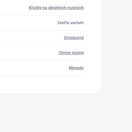
Kľučky na okrúhlych rozetách
Zvoľte variant
Strieborný
Chróm matný
Mosadz