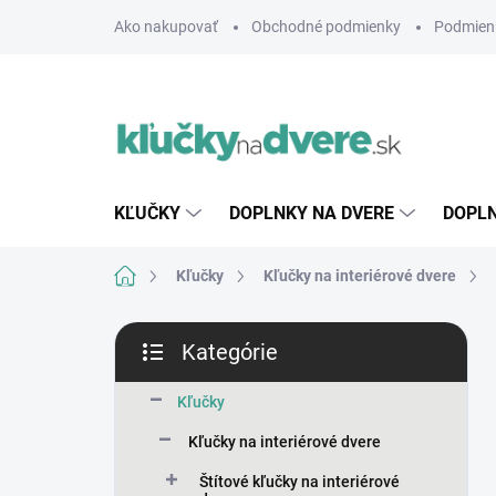
Prejsť
Ako nakupovať
Obchodné podmienky
Podmien
na
obsah
KĽUČKY
DOPLNKY NA DVERE
DOPLN
Domov
Kľučky
Kľučky na interiérové dvere
B
Kategórie
o
Preskočiť
č
kategórie
n
Kľučky
ý
Kľučky na interiérové dvere
p
a
Štítové kľučky na interiérové