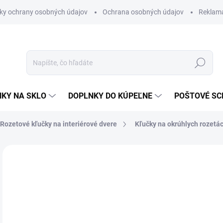
ky ochrany osobných údajov
Ochrana osobných údajov
Reklam
Hľadať
KY NA SKLO
DOPLNKY DO KÚPEĽNE
POŠTOVÉ S
Rozetové kľučky na interiérové dvere
Kľučky na okrúhlych rozetá
Neohodnotené
Podrobnosti hodnotenia
ZNAČKA
VÝPREDAJ
€
€41