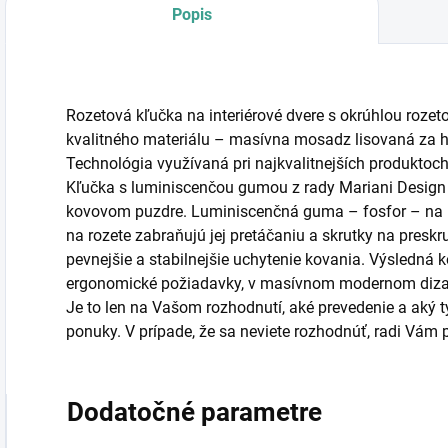
Popis
Rozetová kľučka na interiérové dvere s okrúhlou rozet
kvalitného materiálu – masívna mosadz lisovaná za h
Technológia využívaná pri najkvalitnejších produkto
Kľučka s luminiscenčou gumou z rady Mariani Design
kovovom puzdre. Luminiscenčná guma – fosfor – na ne
na rozete zabraňujú jej pretáčaniu a skrutky na preskru
pevnejšie a stabilnejšie uchytenie kovania. Výsledná 
ergonomické požiadavky, v masívnom modernom diza
Je to len na Vašom rozhodnutí, aké prevedenie a aký typ
ponuky. V prípade, že sa neviete rozhodnúť, radi Vá
Dodatočné parametre