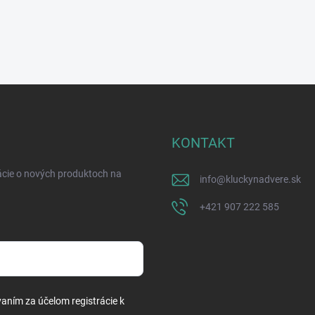
KONTAKT
ácie o nových produktoch na
info
@
kluckynadvere.sk
+421 907 222 585
vaním za účelom registrácie k