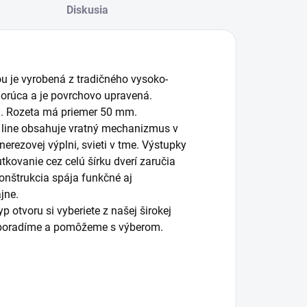
Diskusia
ou je vyrobená z tradičného vysoko-
orúca a je povrchovo upravená.
ch. Rozeta má priemer 50 mm.
 line obsahuje vratný mechanizmus v
rezovej výplni, svieti v tme. Výstupky
tkovanie cez celú šírku dverí zaručia
konštrukcia spája funkčné aj
jne.
 otvoru si vyberiete z našej širokej
m poradíme a pomôžeme s výberom.