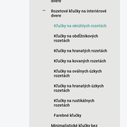
n
dvere
e
Rozetové kľučky na interiérové
l
dvere
Kľučky na okrúhlych rozetách
Kľučky na obdĺžnikových
rozetách
Kľučky na hranatých rozetách
Kľučky na kovaných rozetách
Kľučky na oválnych úzkych
rozetách
Kľučky na hranatých úzkych
rozetách
Kľučky na rustikálnych
rozetách
Farebné kľučky
Minimalistické kľučky bez