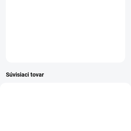
TYP OTVORU
−
+
Pridať do košíka
DETAILNÉ INFORMÁCIE
OPÝTAŤ SA
STRÁŽIŤ
Súvisiaci tovar