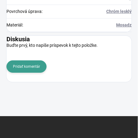
Povrchová úprava
:
Chróm lesklý
Materiál
:
Mosadz
Diskusia
Buďte prvý, kto napíše príspevok k tejto položke.
Pridať komentár
Z
á
p