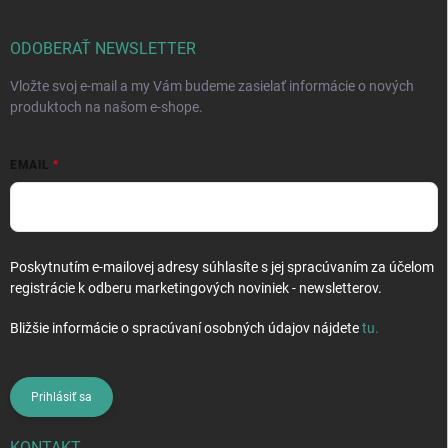
ä
t
i
ODOBERAŤ NEWSLETTER
e
Vložte svoj e-mail a my Vám budeme zasielať informácie o nových
produktoch na našom e-shope.
EMAIL
Poskytnutím e-mailovej adresy súhlasíte s jej spracúvaním za účelom
registrácie k odberu marketingových noviniek - newsletterov.
Bližšie informácie o spracúvaní osobných údajov nájdete
tu
.
Prihlásiť sa
KONTAKT