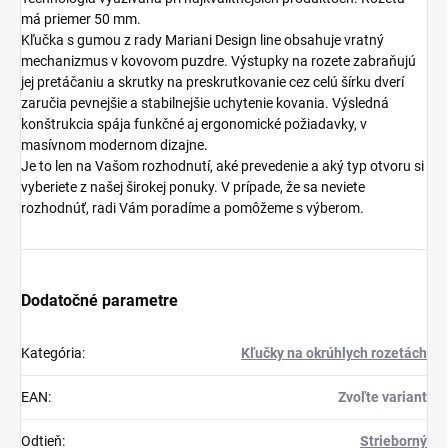
má priemer 50 mm.
Kľučka s gumou z rady Mariani Design line obsahuje vratný
mechanizmus v kovovom puzdre. Výstupky na rozete zabraňujú
jej pretáčaniu a skrutky na preskrutkovanie cez celú šírku dverí
zaručia pevnejšie a stabilnejšie uchytenie kovania. Výsledná
konštrukcia spája funkčné aj ergonomické požiadavky, v
masívnom modernom dizajne.
Je to len na Vašom rozhodnutí, aké prevedenie a aký typ otvoru si
vyberiete z našej širokej ponuky. V prípade, že sa neviete
rozhodnúť, radi Vám poradíme a pomôžeme s výberom.
Dodatočné parametre
Kategória
:
Kľučky na okrúhlych rozetách
EAN
:
Zvoľte variant
Odtieň
:
Strieborný