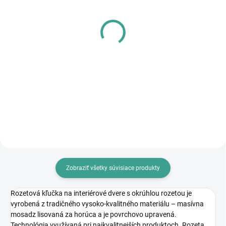
SKLADOM
SKLADOM
PL - Univerzálne mazivo
MP - AKUMULÁTOROVÝ
PECOL BIO P55
12 V VŔTACÍ
SKRUTKOVAČ S
€10,46
PRÍKLEPOM
€83,64
€8,50 bez DPH
€68 bez DPH
Do košíka
Do košíka
Zobraziť všetky súvisiace produkty
Rozetová kľučka na interiérové dvere s okrúhlou rozetou je
vyrobená z tradičného vysoko-kvalitného materiálu – masívna
mosadz lisovaná za horúca a je povrchovo upravená.
Technológia využívaná pri najkvalitnejších produktoch. Rozeta