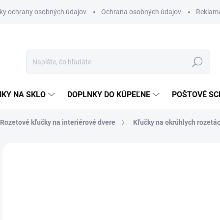
ky ochrany osobných údajov
Ochrana osobných údajov
Reklam
Hľadať
KY NA SKLO
DOPLNKY DO KÚPEĽNE
POŠTOVÉ S
Rozetové kľučky na interiérové dvere
Kľučky na okrúhlych rozetá
Neohodnotené
Podrobnosti hodnotenia
ZNAČKA
VÝPREDAJ
€
€53