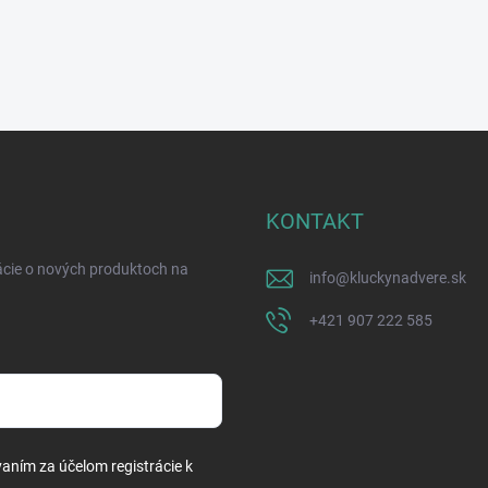
KONTAKT
ácie o nových produktoch na
info
@
kluckynadvere.sk
+421 907 222 585
vaním za účelom registrácie k