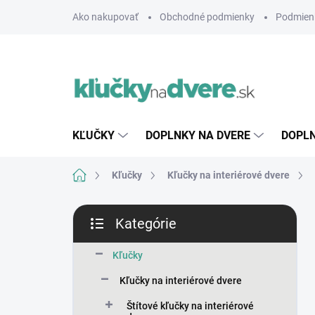
Prejsť
Ako nakupovať
Obchodné podmienky
Podmien
na
obsah
KĽUČKY
DOPLNKY NA DVERE
DOPLN
Domov
Kľučky
Kľučky na interiérové dvere
B
Kategórie
o
Preskočiť
č
kategórie
n
Kľučky
ý
Kľučky na interiérové dvere
p
a
Štítové kľučky na interiérové