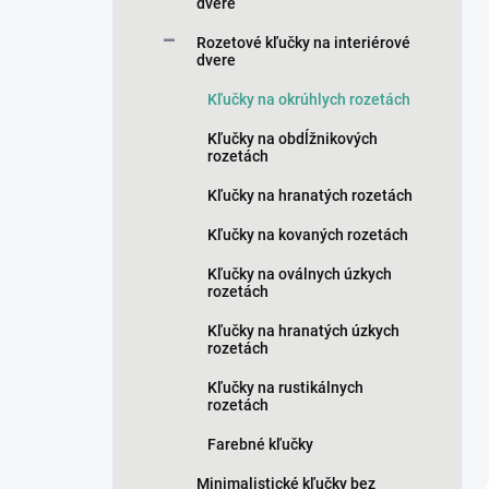
n
dvere
e
Rozetové kľučky na interiérové
l
dvere
Kľučky na okrúhlych rozetách
Kľučky na obdĺžnikových
rozetách
Kľučky na hranatých rozetách
Kľučky na kovaných rozetách
Kľučky na oválnych úzkych
rozetách
Kľučky na hranatých úzkych
rozetách
Kľučky na rustikálnych
rozetách
Farebné kľučky
Minimalistické kľučky bez