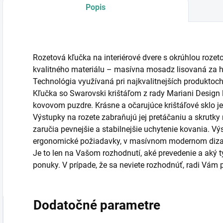
Popis
Rozetová kľučka na interiérové dvere s okrúhlou rozet
kvalitného materiálu – masívna mosadz lisovaná za h
Technológia využívaná pri najkvalitnejších produkto
Kľučka so Swarovski krištáľom z rady Mariani Design
kovovom puzdre. Krásne a očarujúce krištáľové sklo 
Výstupky na rozete zabraňujú jej pretáčaniu a skrutky 
zaručia pevnejšie a stabilnejšie uchytenie kovania. V
ergonomické požiadavky, v masívnom modernom diza
Je to len na Vašom rozhodnutí, aké prevedenie a aký typ
ponuky. V prípade, že sa neviete rozhodnúť, radi Vá
Dodatočné parametre