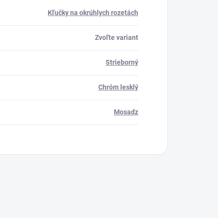
Kľučky na okrúhlych rozetách
Zvoľte variant
Strieborný
Chróm lesklý
Mosadz