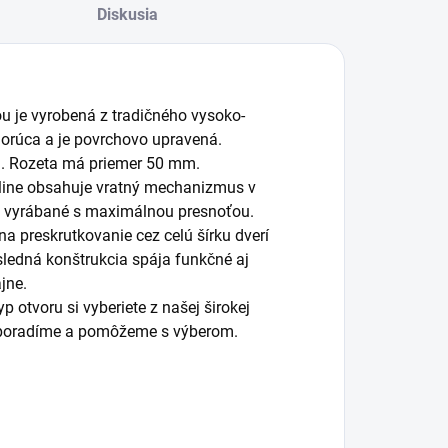
Diskusia
ou je vyrobená z tradičného vysoko-
orúca a je povrchovo upravená.
ch. Rozeta má priemer 50 mm.
 line obsahuje vratný mechanizmus v
je vyrábané s maximálnou presnoťou.
na preskrutkovanie cez celú šírku dverí
ýsledná konštrukcia spája funkčné aj
jne.
 otvoru si vyberiete z našej širokej
m poradíme a pomôžeme s výberom.