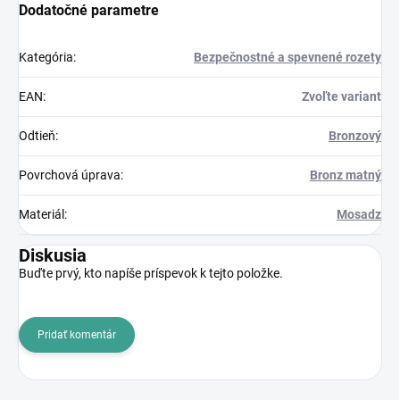
Dodatočné parametre
Kategória
:
Bezpečnostné a spevnené rozety
EAN
:
Zvoľte variant
Odtieň
:
Bronzový
Povrchová úprava
:
Bronz matný
Materiál
:
Mosadz
Diskusia
Buďte prvý, kto napíše príspevok k tejto položke.
Pridať komentár