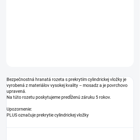
TYP OTVORU
−
+
Pridať do košíka
DETAILNÉ INFORMÁCIE
OPÝTAŤ SA
STRÁŽIŤ
Bezpečnostná hranatá rozeta s prekrytím cylindrickej vložky je
vyrobená z materiálov vysokej kvality – mosadz a je povrchovo
upravená.
Na túto rozetu poskytujeme predĺženú záruku 5 rokov.
Upozornenie:
PLUS označuje prekrytie cylindrickej vložky