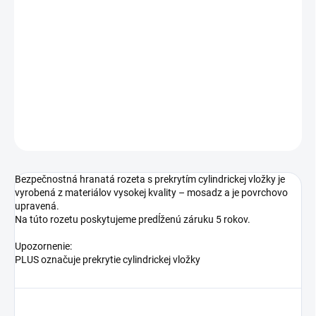
TYP OTVORU
−
+
Pridať do košíka
DETAILNÉ INFORMÁCIE
OPÝTAŤ SA
STRÁŽIŤ
Bezpečnostná hranatá rozeta s prekrytím cylindrickej vložky je
vyrobená z materiálov vysokej kvality – mosadz a je povrchovo
upravená.
Na túto rozetu poskytujeme predĺženú záruku 5 rokov.
Upozornenie:
PLUS označuje prekrytie cylindrickej vložky