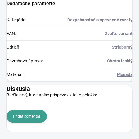
Dodatočné parametre
Kategória
:
Bezpečnostné a spevnené rozety
EAN
:
Zvoľte variant
Odtieň
:
Strieborný
Povrchová úprava
:
Chróm lesklý
Materiál
:
Mosadz
Diskusia
Buďte prvý, kto napíše príspevok k tejto položke.
Pridať komentár