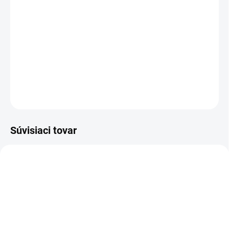
TYP OTVORU
−
+
Pridať do košíka
DETAILNÉ INFORMÁCIE
OPÝTAŤ SA
STRÁŽIŤ
Súvisiaci tovar