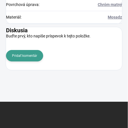
Povrchová úprava
:
Chróm matný
Materiál
:
Mosadz
Diskusia
Buďte prvý, kto napíše príspevok k tejto položke.
Pridať komentár
Z
á
p
ä