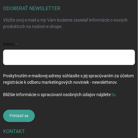
t
i
ODOBERAŤ NEWSLETTER
e
Vložte svoj e-mail a my Vám budeme zasielať informácie o nových
produktoch na našom e-shope.
EMAIL
Poskytnutím e-mailovej adresy súhlasíte s jej spracúvaním za účelom
registrácie k odberu marketingových noviniek - newsletterov.
Bližšie informácie o spracúvaní osobných údajov nájdete
tu
.
Prihlásiť sa
KONTAKT