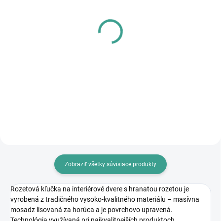
SKLADOM
SKLADOM
PL - Univerzálne mazivo
MPK - Profi Šablóna
PECOL BIO P55
€125,46
€10,46
€102 bez DPH
€8,50 bez DPH
Do košíka
Do košíka
Zobraziť všetky súvisiace produkty
Rozetová kľučka na interiérové dvere s hranatou rozetou je
vyrobená z tradičného vysoko-kvalitného materiálu – masívna
mosadz lisovaná za horúca a je povrchovo upravená.
Technológia využívaná pri najkvalitnejších produktoch.