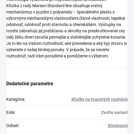
Kľučka z rady Mariani Standard line obsahuje vratný
mechanizmus v puzdre z polyamidu – špeciálneho plastu s
výbornými mechanickými vlastnosťami (klzné vlastnosti, tepelná
odolnosť, odolnosť proti starnutiu a chemikáliám. Výstupky na
rozete zabraňujú jej pretáčaniu a skrutky na preskrutkovanie cez
celú šírku dverí zaručia pevnejšie a stabilnejšie uchytenie kovania.
Je to len na Vašom rozhodnutí, aké prevedenie a aký typ otvoru si
vyberiete z našej širokej ponuky. V prípade, že sa neviete
rozhodnúť, radi Vám poradíme a pomôžeme s výberom.
Dodatočné parametre
Kategória
:
Kľučky na hranatých rozetách
EAN
:
Zvoľte variant
Odtieň
:
Strieborný