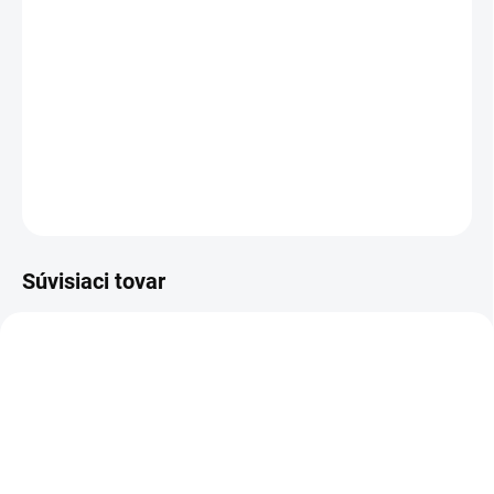
TYP OTVORU
−
+
Pridať do košíka
DETAILNÉ INFORMÁCIE
OPÝTAŤ SA
STRÁŽIŤ
Súvisiaci tovar