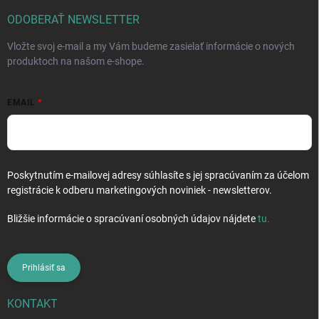
t
i
ODOBERAŤ NEWSLETTER
e
Vložte svoj e-mail a my Vám budeme zasielať informácie o nových
produktoch na našom e-shope.
EMAIL
Poskytnutím e-mailovej adresy súhlasíte s jej spracúvaním za účelom
registrácie k odberu marketingových noviniek - newsletterov.
Bližšie informácie o spracúvaní osobných údajov nájdete
tu
.
Prihlásiť sa
KONTAKT