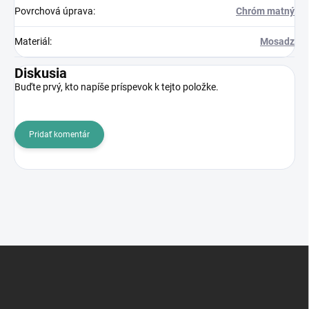
Povrchová úprava
:
Chróm matný
Materiál
:
Mosadz
Diskusia
Buďte prvý, kto napíše príspevok k tejto položke.
Pridať komentár
Z
á
p
ä