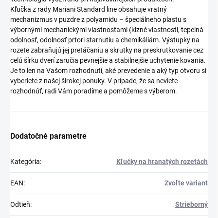
Kľučka z rady Mariani Standard line obsahuje vratný
mechanizmus v puzdre z polyamidu – špeciálneho plastu s
výbornými mechanickými vlastnosťami (klzné vlastnosti, tepelná
odolnosť, odolnosť prtori starnutiu a chemikáliám. Výstupky na
rozete zabraňujú jej pretáčaniu a skrutky na preskrutkovanie cez
celú šírku dverí zaručia pevnejšie a stabilnejšie uchytenie kovania.
Je to len na Vašom rozhodnutí, aké prevedenie a aký typ otvoru si
vyberiete z našej širokej ponuky. V prípade, že sa neviete
rozhodnúť, radi Vám poradíme a pomôžeme s výberom.
Dodatočné parametre
Kategória
:
Kľučky na hranatých rozetách
EAN
:
Zvoľte variant
Odtieň
:
Strieborný