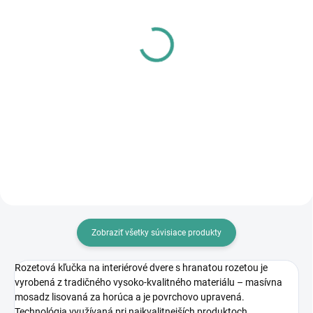
SKLADOM
SKLADOM
MPK - Profi Šablóna
MP - AKUMULÁTOROVÝ
12 V VŔTACÍ
€125,46
SKRUTKOVAČ S
€102 bez DPH
PRÍKLEPOM
€83,64
Do košíka
€68 bez DPH
Do košíka
Zobraziť všetky súvisiace produkty
Rozetová kľučka na interiérové dvere s hranatou rozetou je
vyrobená z tradičného vysoko-kvalitného materiálu – masívna
mosadz lisovaná za horúca a je povrchovo upravená.
Technológia využívaná pri najkvalitnejších produktoch.