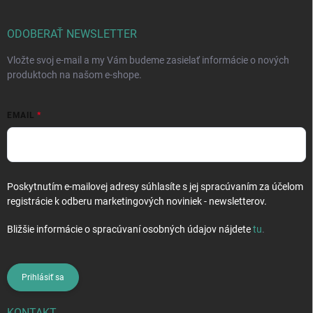
ä
t
i
ODOBERAŤ NEWSLETTER
e
Vložte svoj e-mail a my Vám budeme zasielať informácie o nových
produktoch na našom e-shope.
EMAIL
Poskytnutím e-mailovej adresy súhlasíte s jej spracúvaním za účelom
registrácie k odberu marketingových noviniek - newsletterov.
Bližšie informácie o spracúvaní osobných údajov nájdete
tu
.
Prihlásiť sa
KONTAKT