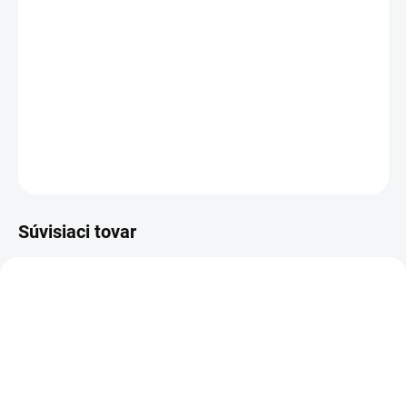
TYP OTVORU
−
+
Pridať do košíka
DETAILNÉ INFORMÁCIE
OPÝTAŤ SA
STRÁŽIŤ
Súvisiaci tovar