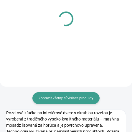
SKLADOM
SKLADOM
MP - AKUMULÁTOROVÝ
MPK - Profi Šablóna
12 V VŔTACÍ
€125,46
SKRUTKOVAČ S
€102 bez DPH
PRÍKLEPOM
€83,64
Do košíka
€68 bez DPH
Do košíka
Zobraziť všetky súvisiace produkty
Rozetová kľučka na interiérové dvere s okrúhlou rozetou je
vyrobená z tradičného vysoko-kvalitného materiálu – masívna
mosadz lisovaná za horúca a je povrchovo upravená.
Technológia využívaná pri najkvalitnejších produktoch. Rozeta