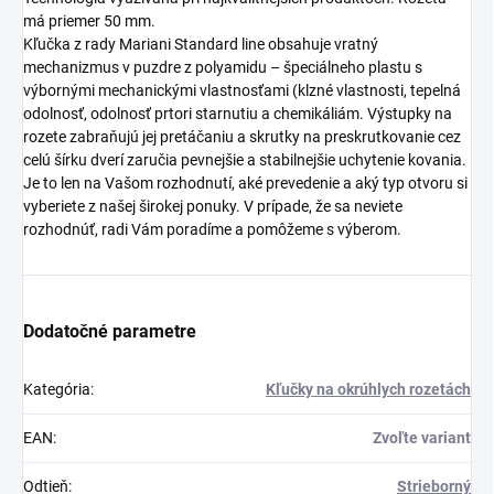
má priemer 50 mm.
Kľučka z rady Mariani Standard line obsahuje vratný
mechanizmus v puzdre z polyamidu – špeciálneho plastu s
výbornými mechanickými vlastnosťami (klzné vlastnosti, tepelná
odolnosť, odolnosť prtori starnutiu a chemikáliám. Výstupky na
rozete zabraňujú jej pretáčaniu a skrutky na preskrutkovanie cez
celú šírku dverí zaručia pevnejšie a stabilnejšie uchytenie kovania.
Je to len na Vašom rozhodnutí, aké prevedenie a aký typ otvoru si
vyberiete z našej širokej ponuky. V prípade, že sa neviete
rozhodnúť, radi Vám poradíme a pomôžeme s výberom.
Dodatočné parametre
Kategória
:
Kľučky na okrúhlych rozetách
EAN
:
Zvoľte variant
Odtieň
:
Strieborný