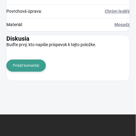
Povrchová úprava
:
Chróm lesklý
Materiál
:
Mosadz
Diskusia
Buďte prvý, kto napíše príspevok k tejto položke.
Pridať komentár
Z
á
p