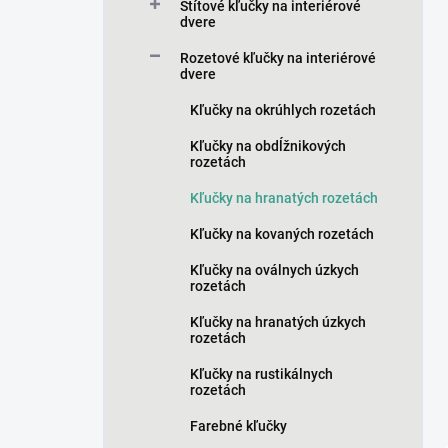
a
Štítové kľučky na interiérové
n
dvere
e
Rozetové kľučky na interiérové
l
dvere
Kľučky na okrúhlych rozetách
Kľučky na obdĺžnikových
rozetách
Kľučky na hranatých rozetách
Kľučky na kovaných rozetách
Kľučky na oválnych úzkych
rozetách
Kľučky na hranatých úzkych
rozetách
Kľučky na rustikálnych
rozetách
Farebné kľučky