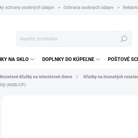
ky ochrany osobných údajov
Ochrana osobných údajov
Reklam
Hľadať
KY NA SKLO
DOPLNKY DO KÚPEĽNE
POŠTOVÉ S
Rozetové kľučky na interiérové dvere
Kľučky na hranatých rozetá
sklý (MSB/CP)
Neohodnotené
Podrobnosti hodnotenia
ZNAČKA
od
od