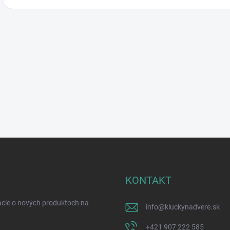
KONTAKT
ácie o nových produktoch na
info
@
kluckynadvere.sk
+421 907 222 585