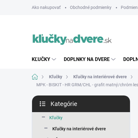
Prejsť
Ako nakupovať
Obchodné podmienky
Podmien
na
obsah
KĽUČKY
DOPLNKY NA DVERE
DOPLN
Domov
Kľučky
Kľučky na interiérové dvere
MPK - BISKIT - HR
GRM/CHL - grafit matný/chróm le
B
Kategórie
o
Preskočiť
č
kategórie
n
Kľučky
ý
Kľučky na interiérové dvere
p