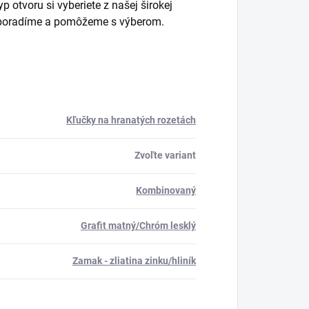
 otvoru si vyberiete z našej širokej
m poradíme a pomôžeme s výberom.
Kľučky na hranatých rozetách
Zvoľte variant
Kombinovaný
Grafit matný/Chróm lesklý
Zamak - zliatina zinku/hliník