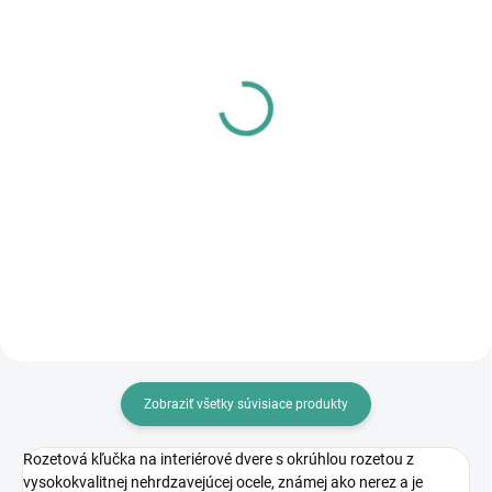
SKLADOM
SKLADOM
PL - Univerzálne mazivo
MP - AKUMULÁTOROVÝ
PECOL BIO P55
12 V VŔTACÍ
SKRUTKOVAČ S
€10,46
PRÍKLEPOM
€83,64
€8,50 bez DPH
€68 bez DPH
Do košíka
Do košíka
Zobraziť všetky súvisiace produkty
Rozetová kľučka na interiérové dvere s okrúhlou rozetou z
vysokokvalitnej nehrdzavejúcej ocele, známej ako nerez a je