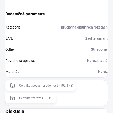
Dodatočné parametre
Kategória
:
Kľučky na okrúhlych rozetách
EAN
:
Zvoľte variant
Odtieň
:
Strieborný
Povrchová úprava
:
Nerez matná
Materiál
:
Nerez
Certifikát požiarnej odolnosti (102.4 kB)
Certifikát záťaže (189 kB)
Diskusia