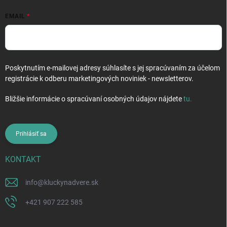
EMAIL
Poskytnutím e-mailovej adresy súhlasíte s jej spracúvaním za účelom
registrácie k odberu marketingových noviniek - newsletterov.
Bližšie informácie o spracúvaní osobných údajov nájdete
tu
.
Prihlásiť sa
KONTAKT
info
@
kluckynadvere.sk
+421 907 222 585