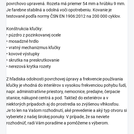
povrchovo upravená. Rozeta má priemer 54 mm a hrúbku 9 mm.
Je farebne stabilná a odolná voči opotrebeniu. Kovanie je
testované podľa normy ČSN EN 1906:2012 na 200 000 cyklov.
Konštrukcia kľučky:
• púzdro z pozinkovanej ocele
• mosadzné hrdlo
• vratný mechanizmus kľučky
• kovové výstupky
• skrutka na preskrutkovanie
• nerezová krytka rozety
Z hľadiska odolnosti povrchovej úpravy a frekvencie používania
kľučky je vhodná do interíérov s vysokou frekvenciou pohybu ľudí,
napr. administratívne priestory, nemocnice, predajne, čerpacie
stanice, nákupné centrá a pod. Taktiež do exteriérov a v
niektorých prípadoch aj do prostredia so zvýšenou vlhkosťou.
Je to len na Vašom rozhodnutí, aké prevedenie a aký typ otvoru si
vyberiete z našej širokej ponuky. V prípade, že sa neviete
rozhodnúť, radi Vám poradíme a pomôžeme s výberom.