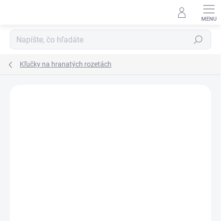
Prejsť
na
obsah
Hľadať
Kľučky na hranatých rozetách
Neohodnotené
Podrobnosti hodnotenia
ZNAČKA:
MP