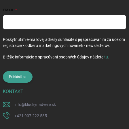
EMAIL
Poskytnutím e-mailovej adresy súhlasíte s jej spracúvaním za účelom
registrácie k odberu marketingových noviniek - newsletterov.
Bližšie informácie o spracúvaní osobných údajov nájdete
tu
.
Prihlásiť sa
KONTAKT
info
@
kluckynadvere.sk
+421 907 222 585