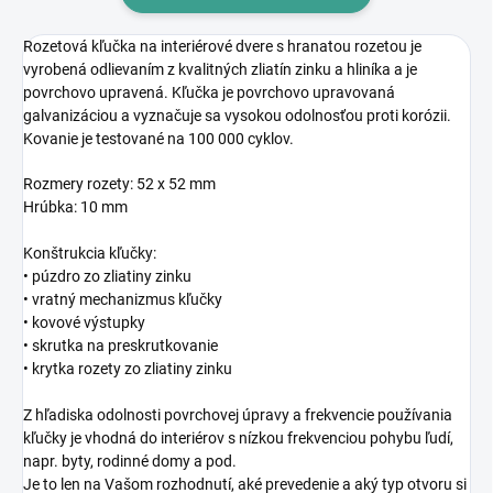
Rozetová kľučka na interiérové dvere s hranatou rozetou je
vyrobená odlievaním z kvalitných zliatín zinku a hliníka a je
povrchovo upravená. Kľučka je povrchovo upravovaná
galvanizáciou a vyznačuje sa vysokou odolnosťou proti korózii.
Kovanie je testované na 100 000 cyklov.
Rozmery rozety: 52 x 52 mm
Hrúbka: 10 mm
Konštrukcia kľučky:
• púzdro zo zliatiny zinku
• vratný mechanizmus kľučky
• kovové výstupky
• skrutka na preskrutkovanie
• krytka rozety zo zliatiny zinku
Z hľadiska odolnosti povrchovej úpravy a frekvencie používania
kľučky je vhodná do interiérov s nízkou frekvenciou pohybu ľudí,
napr. byty, rodinné domy a pod.
Je to len na Vašom rozhodnutí, aké prevedenie a aký typ otvoru si