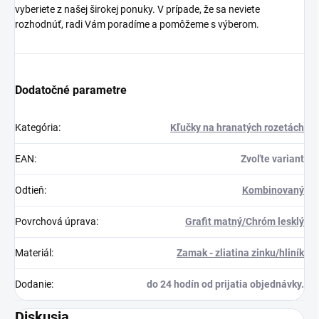
vyberiete z našej širokej ponuky. V prípade, že sa neviete
rozhodnúť, radi Vám poradíme a pomôžeme s výberom.
Dodatočné parametre
Kategória
:
Kľučky na hranatých rozetách
EAN
:
Zvoľte variant
Odtieň
:
Kombinovaný
Povrchová úprava
:
Grafit matný/Chróm lesklý
Materiál
:
Zamak - zliatina zinku/hliník
Dodanie
:
do 24 hodín od prijatia objednávky.
Diskusia