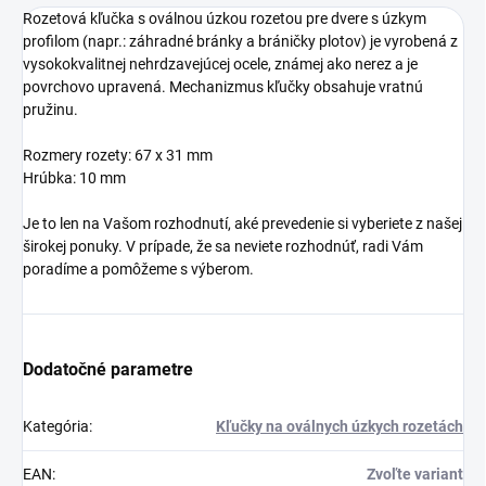
Rozetová kľučka s oválnou úzkou rozetou pre dvere s úzkym
profilom (napr.: záhradné bránky a bráničky plotov) je vyrobená z
vysokokvalitnej nehrdzavejúcej ocele, známej ako nerez a je
povrchovo upravená. Mechanizmus kľučky obsahuje vratnú
pružinu.
Rozmery rozety: 67 x 31 mm
Hrúbka: 10 mm
Je to len na Vašom rozhodnutí, aké prevedenie si vyberiete z našej
širokej ponuky. V prípade, že sa neviete rozhodnúť, radi Vám
poradíme a pomôžeme s výberom.
Dodatočné parametre
Kategória
:
Kľučky na oválnych úzkych rozetách
EAN
:
Zvoľte variant