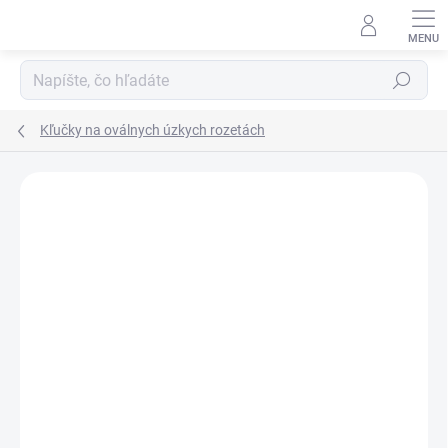
Prejsť
na
obsah
Hľadať
Kľučky na oválnych úzkych rozetách
Neohodnotené
Podrobnosti hodnotenia
ZNAČKA:
MP