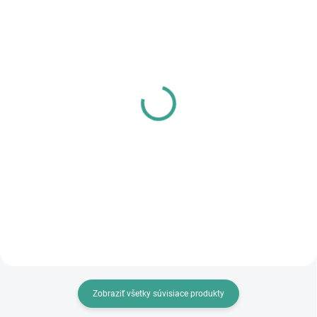
SKLADOM
SKLADOM
PL - Univerzálne mazivo
MPK - Profi Šablóna
PECOL BIO P55
€125,46
€10,46
€102 bez DPH
€8,50 bez DPH
Do košíka
Do košíka
Zobraziť všetky súvisiace produkty