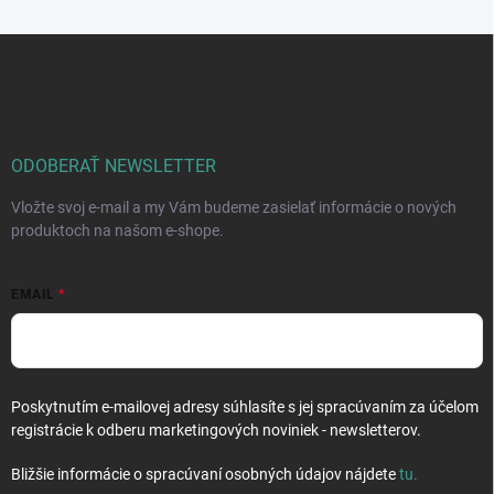
Z
á
p
ä
t
i
ODOBERAŤ NEWSLETTER
e
Vložte svoj e-mail a my Vám budeme zasielať informácie o nových
produktoch na našom e-shope.
EMAIL
Poskytnutím e-mailovej adresy súhlasíte s jej spracúvaním za účelom
registrácie k odberu marketingových noviniek - newsletterov.
Bližšie informácie o spracúvaní osobných údajov nájdete
tu
.