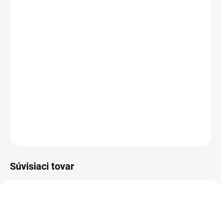
cena:
PREVEDENIE
TYP OTVORU
−
+
Pridať do košíka
DETAILNÉ INFORMÁCIE
OPÝTAŤ SA
STRÁŽIŤ
Súvisiaci tovar