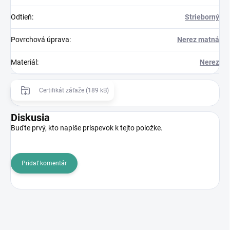
Odtieň
:
Strieborný
Povrchová úprava
:
Nerez matná
Materiál
:
Nerez
Certifikát záťaže (189 kB)
Diskusia
Buďte prvý, kto napíše príspevok k tejto položke.
Pridať komentár