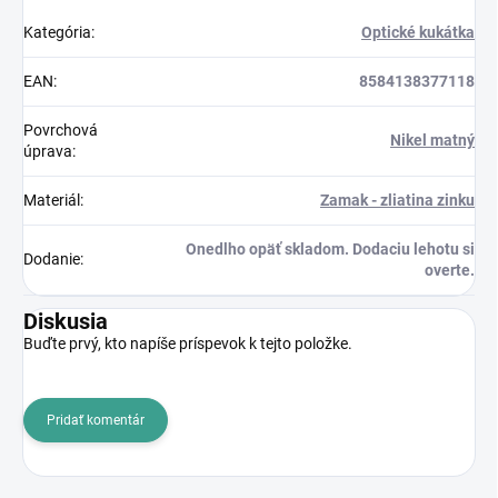
Kategória
:
Optické kukátka
EAN
:
8584138377118
Povrchová
Nikel matný
úprava
:
Materiál
:
Zamak - zliatina zinku
Onedlho opäť skladom. Dodaciu lehotu si
Dodanie
:
overte.
Diskusia
Buďte prvý, kto napíše príspevok k tejto položke.
Pridať komentár