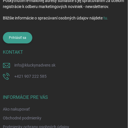
Poskytnutím e-mailovej adresy súhlasíte s jej spracúvaním za účelom
registrácie k odberu marketingových noviniek - newsletterov.
Bližšie informácie o spracúvaní osobných údajov nájdete
tu
.
Prihlásiť sa
KONTAKT
info
@
kluckynadvere.sk
+421 907 222 585
INFORMÁCIE PRE VÁS
Ako nakupovať
Obchodné podmienky
Podmienky ochrany osobných údajov