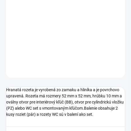
Jednotková
ZVOĽTE VARIANT
cena:
TYP OTVORU
−
+
Pridať do košíka
DETAILNÉ INFORMÁCIE
OPÝTAŤ SA
STRÁŽIŤ
Hranatá rozeta je vyrobená zo zamaku a hliníka a je povrchovo
upravená. Rozeta má rozmery 52 mm x 52 mm, hrúbku 10 mm a
oválny otvor pre interiérový kľúč (BB), otvor pre cylindrickú vložku
(PZ) alebo WC set s vmontovaným kľúčom.Balenie obsahuje 2
kusy roziet (pár) a rozety WC sú v balení ako set.