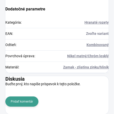
Dodatočné parametre
Kategória
:
Hranaté rozety
EAN
:
Zvoľte variant
Odtieň
:
Kombinovaný
Povrchová úprava
:
Nikel matný/Chróm lesklý
Materiál
:
Zamak - zliatina zinku/hliník
Diskusia
Buďte prvý, kto napíše príspevok k tejto položke.
Pridať komentár