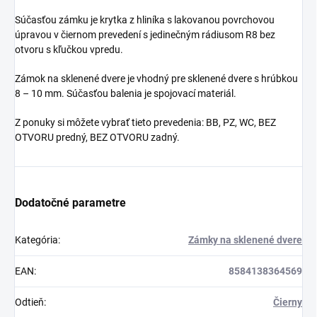
Súčasťou zámku je krytka z hliníka s lakovanou povrchovou
úpravou v čiernom prevedení s jedinečným rádiusom R8 bez
otvoru s kľučkou vpredu.
Zámok na sklenené dvere je vhodný pre sklenené dvere s hrúbkou
8 – 10 mm. Súčasťou balenia je spojovací materiál.
Z ponuky si môžete vybrať tieto prevedenia: BB, PZ, WC, BEZ
OTVORU predný, BEZ OTVORU zadný.
Dodatočné parametre
Kategória
:
Zámky na sklenené dvere
EAN
:
8584138364569
Odtieň
:
Čierny