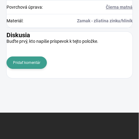
Povrchová úprava
:
Čierna matná
Materiál
:
Zamak - zliatina zinku/hliník
Diskusia
Buďte prvý, kto napíše príspevok k tejto položke.
Pridať komentár
Z
á
p
ä