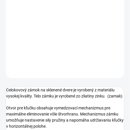
Jednotková
SKLADOM
cena:
PREVEDENIE
−
+
Pridať do košíka
DETAILNÉ INFORMÁCIE
OPÝTAŤ SA
STRÁŽIŤ
Celokovový zámok na sklenené dvere je vyrobený z materiálu
vysokej kvality. Telo zámku je vyrobené zo zliatiny zinku. (zamak)
Otvor pre kľučku obsahuje vymedzovací mechanizmus pre
maximálne eliminovanie vôle štvorhranu. Mechanizmus zámku
umožňuje nastavenie sily pružiny a napomáha udržiavaniu kľučky
v horizontálnej polohe.