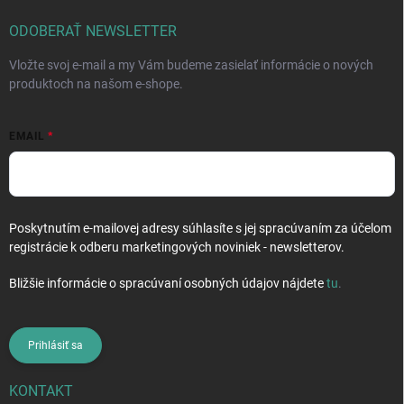
t
i
ODOBERAŤ NEWSLETTER
e
Vložte svoj e-mail a my Vám budeme zasielať informácie o nových
produktoch na našom e-shope.
EMAIL
Poskytnutím e-mailovej adresy súhlasíte s jej spracúvaním za účelom
registrácie k odberu marketingových noviniek - newsletterov.
Bližšie informácie o spracúvaní osobných údajov nájdete
tu
.
Prihlásiť sa
KONTAKT