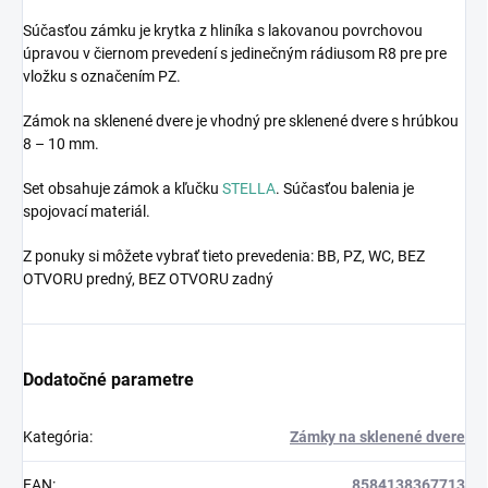
Súčasťou zámku je krytka z hliníka s lakovanou povrchovou
úpravou v čiernom prevedení s jedinečným rádiusom R8 pre pre
vložku s označením PZ.
Zámok na sklenené dvere je vhodný pre sklenené dvere s hrúbkou
8 – 10 mm.
Set obsahuje zámok a kľučku
STELLA
. Súčasťou balenia je
spojovací materiál.
Z ponuky si môžete vybrať tieto prevedenia: BB, PZ, WC, BEZ
OTVORU predný, BEZ OTVORU zadný
Dodatočné parametre
Kategória
:
Zámky na sklenené dvere
EAN
:
8584138367713