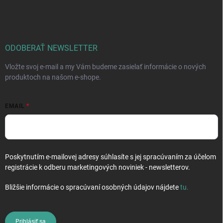
á
p
ä
t
i
ODOBERAŤ NEWSLETTER
e
Vložte svoj e-mail a my Vám budeme zasielať informácie o nových
produktoch na našom e-shope.
EMAIL
Poskytnutím e-mailovej adresy súhlasíte s jej spracúvaním za účelom
registrácie k odberu marketingových noviniek - newsletterov.
Bližšie informácie o spracúvaní osobných údajov nájdete
tu
.
Prihlásiť sa