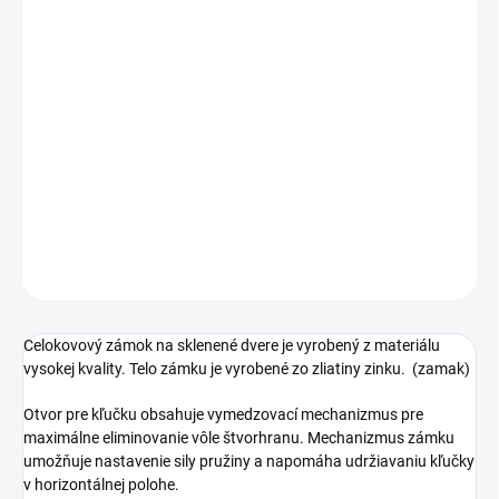
Jednotková
SKLADOM
cena:
PREVEDENIE
−
+
Pridať do košíka
DETAILNÉ INFORMÁCIE
OPÝTAŤ SA
STRÁŽIŤ
Celokovový zámok na sklenené dvere je vyrobený z materiálu
vysokej kvality. Telo zámku je vyrobené zo zliatiny zinku. (zamak)
Otvor pre kľučku obsahuje vymedzovací mechanizmus pre
maximálne eliminovanie vôle štvorhranu. Mechanizmus zámku
umožňuje nastavenie sily pružiny a napomáha udržiavaniu kľučky
v horizontálnej polohe.