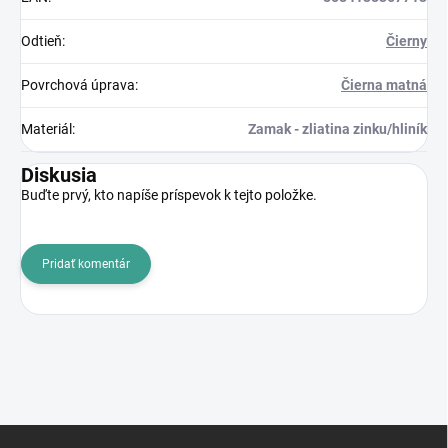
Odtieň
:
Čierny
Povrchová úprava
:
Čierna matná
Materiál
:
Zamak - zliatina zinku/hliník
Diskusia
Buďte prvý, kto napíše príspevok k tejto položke.
Pridať komentár
Z