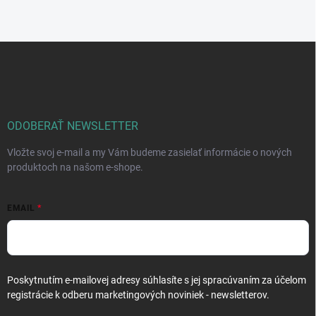
Z
á
p
ä
t
i
ODOBERAŤ NEWSLETTER
e
Vložte svoj e-mail a my Vám budeme zasielať informácie o nových
produktoch na našom e-shope.
EMAIL
Poskytnutím e-mailovej adresy súhlasíte s jej spracúvaním za účelom
registrácie k odberu marketingových noviniek - newsletterov.