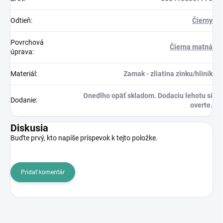
Odtieň
:
Čierny
Povrchová
Čierna matná
úprava
:
Materiál
:
Zamak - zliatina zinku/hliník
Onedlho opäť skladom. Dodaciu lehotu si
Dodanie
:
overte.
Diskusia
Buďte prvý, kto napíše príspevok k tejto položke.
Pridať komentár