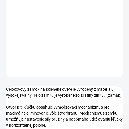
Jednotková
SKLADOM
cena:
PREVEDENIE
−
+
Pridať do košíka
DETAILNÉ INFORMÁCIE
OPÝTAŤ SA
STRÁŽIŤ
Celokovový zámok na sklenené dvere je vyrobený z materiálu
vysokej kvality. Telo zámku je vyrobené zo zliatiny zinku. (zamak)
Otvor pre kľučku obsahuje vymedzovací mechanizmus pre
maximálne eliminovanie vôle štvorhranu. Mechanizmus zámku
umožňuje nastavenie sily pružiny a napomáha udržiavaniu kľučky
v horizontálnej polohe.