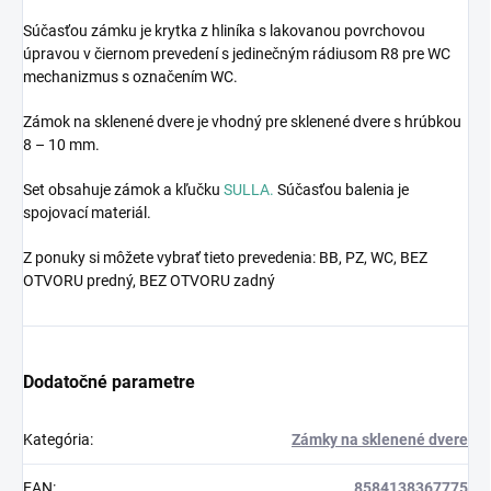
Súčasťou zámku je krytka z hliníka s lakovanou povrchovou
úpravou v čiernom prevedení s jedinečným rádiusom R8 pre WC
mechanizmus s označením WC.
Zámok na sklenené dvere je vhodný pre sklenené dvere s hrúbkou
8 – 10 mm.
Set obsahuje zámok a kľučku
SULLA.
Súčasťou balenia je
spojovací materiál.
Z ponuky si môžete vybrať tieto prevedenia: BB, PZ, WC, BEZ
OTVORU predný, BEZ OTVORU zadný
Dodatočné parametre
Kategória
:
Zámky na sklenené dvere
EAN
:
8584138367775