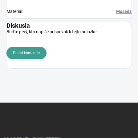
Materiál
:
Mosadz
Diskusia
Buďte prvý, kto napíše príspevok k tejto položke.
Pridať komentár
Z
á
p
ä
t