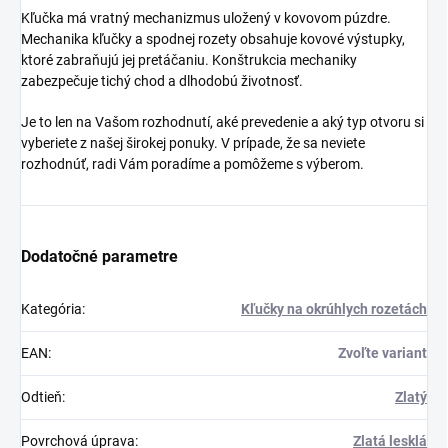
Kľučka má vratný mechanizmus uložený v kovovom púzdre.
Mechanika kľučky a spodnej rozety obsahuje kovové výstupky,
ktoré zabraňujú jej pretáčaniu. Konštrukcia mechaniky
zabezpečuje tichý chod a dlhodobú životnosť.
Je to len na Vašom rozhodnutí, aké prevedenie a aký typ otvoru si
vyberiete z našej širokej ponuky. V prípade, že sa neviete
rozhodnúť, radi Vám poradíme a pomôžeme s výberom.
Dodatočné parametre
Kategória
:
Kľučky na okrúhlych rozetách
EAN
:
Zvoľte variant
Odtieň
:
Zlatý
Povrchová úprava
:
Zlatá lesklá