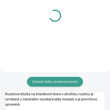
SKLADOM
SKLADOM
PL - Univerzálne mazivo
MPK - Profi Šablóna
PECOL BIO P55
€125,46
€10,46
€102 bez DPH
€8,50 bez DPH
Do košíka
Do košíka
Zobraziť všetky súvisiace produkty
Rozetová kľučka na interiérové dvere s okrúhlou rozetou je
vyrobená z materiálov vysokej kvality mosadz a je povrchovo
upravená.