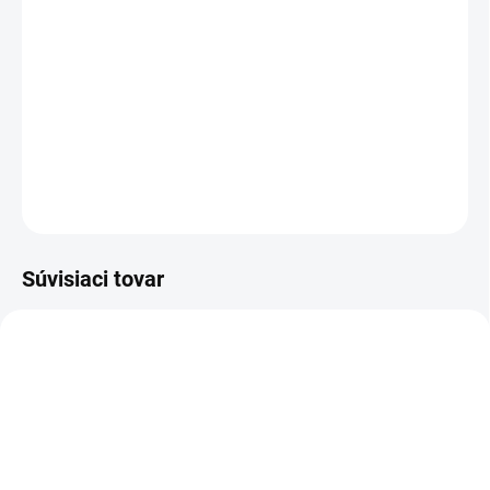
TYP OTVORU
−
+
Pridať do košíka
DETAILNÉ INFORMÁCIE
OPÝTAŤ SA
STRÁŽIŤ
Súvisiaci tovar