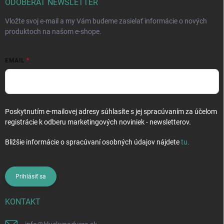
i
ODOBERAŤ NEWSLETTER
e
Vložte svoj e-mail a my Vám budeme zasielať informácie o nových
produktoch na našom e-shope.
EMAIL
Poskytnutím e-mailovej adresy súhlasíte s jej spracúvaním za účelom
registrácie k odberu marketingových noviniek - newsletterov.
Bližšie informácie o spracúvaní osobných údajov nájdete
tu
.
Prihlásiť sa
KONTAKT