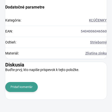
Dodatočné parametre
Kategória
:
KĽÚČENKY
EAN
:
5404006046560
Odtieň
:
Strieborný
Materiál
:
Zliatina zinku
Diskusia
Buďte prvý, kto napíše príspevok k tejto položke.
Pridať komentár