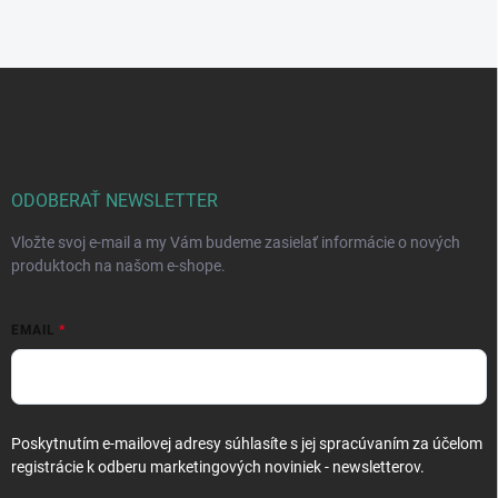
Z
á
p
ä
t
i
ODOBERAŤ NEWSLETTER
e
Vložte svoj e-mail a my Vám budeme zasielať informácie o nových
produktoch na našom e-shope.
EMAIL
Poskytnutím e-mailovej adresy súhlasíte s jej spracúvaním za účelom
registrácie k odberu marketingových noviniek - newsletterov.