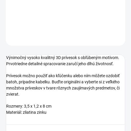
−
+
Pridať do košíka
DETAILNÉ INFORMÁCIE
OPÝTAŤ SA
STRÁŽIŤ
Výnimočný vysoko kvalitný 3D prívesok s obľúbeným motívom.
Prvotriedne detailné spracovanie zaručí jeho dlhú životnosť.
Prívesok možno použiť ako kľúčenku alebo ním môžete ozdobiť
batoh, prípadne kabelku. Buďte originálni a vyberte si z veľkého
množstva príveskov v tvare rôznych zaujímavých predmetov, či
zvierat.
Rozmery: 3,5 x 1,2 x 8 cm
Materiál: zliatina zinku