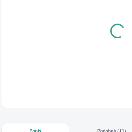
cena
PRE
TYP
ROZ
DETA
Popis
Podobné (11)