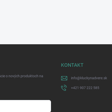
KONTAKT
ácie o nových produktoch na
info
@
kluckynadvere.sk
+421 907 222 585