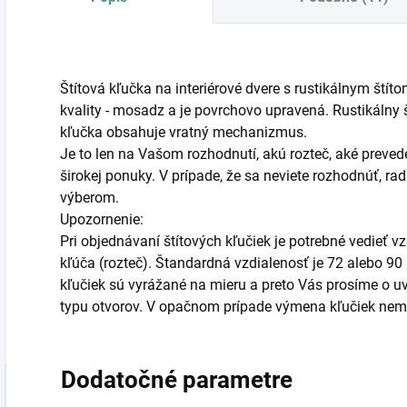
Štítová kľučka na interiérové dvere s rustikálnym štít
kvality - mosadz a je povrchovo upravená. Rustikáln
kľučka obsahuje vratný mechanizmus.
Je to len na Vašom rozhodnutí, akú rozteč, aké prevede
širokej ponuky. V prípade, že sa neviete rozhodnúť, 
výberom.
Upozornenie:
Pri objednávaní štítových kľučiek je potrebné vedieť 
kľúča (rozteč). Štandardná vzdialenosť je 72 alebo 90
kľučiek sú vyrážané na mieru a preto Vás prosíme o uve
typu otvorov. V opačnom prípade výmena kľučiek ne
Dodatočné parametre