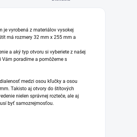
om je vyrobená z materiálov vysokej
y štít má rozmery 32 mm x 255 mm a
nie a aký typ otvoru si vyberiete z našej
radi Vám poradíme a pomôžeme s
vzdialenosť medzi osou kľučky a osou
 mm. Takisto aj otvory do štítových
denie nielen správnej rozteče, ale aj
musí byť samozrejmosťou.