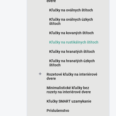
n
dvere
e
Kľučky na oválnych štítoch
l
Kľučky na oválnych úzkych
štítoch
Kľučky na kovaných štítoch
Kľučky na rustikálnych štítoch
Kľučky na hranatých štítoch
Kľučky na hranatých úzkych
štítoch
Rozetové kľučky na interiérové
dvere
Minimalistické kľučky bez
rozety na interiérové dvere
Kľučky SMART uzamykanie
Príslušenstvo