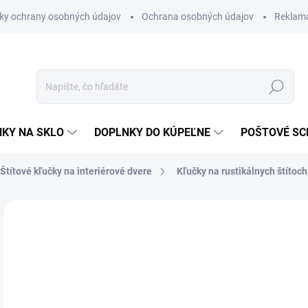
ky ochrany osobných údajov
Ochrana osobných údajov
Reklam
Hľadať
KY NA SKLO
DOPLNKY DO KÚPEĽNE
POŠTOVÉ S
Štítové kľučky na interiérové dvere
Kľučky na rustikálnych štítoch
Neohodnotené
Podrobnosti hodnotenia
ZNAČKA
od
od
Jedn
ZVO