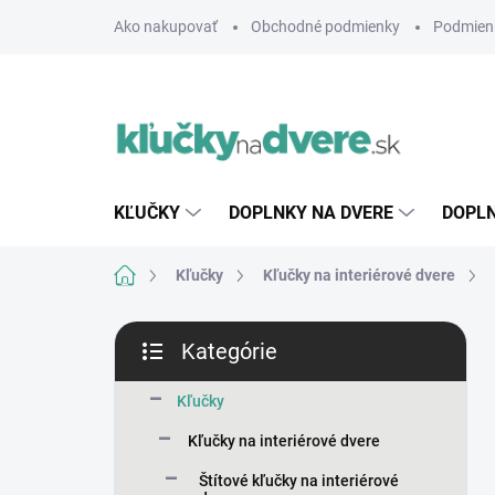
Prejsť
Ako nakupovať
Obchodné podmienky
Podmien
na
obsah
KĽUČKY
DOPLNKY NA DVERE
DOPLN
Domov
Kľučky
Kľučky na interiérové dvere
B
Kategórie
o
Preskočiť
č
kategórie
n
Kľučky
ý
Kľučky na interiérové dvere
p
a
Štítové kľučky na interiérové