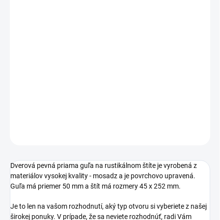
cena:
PREVEDENIE
TYP OTVORU
−
+
Pridať do košíka
DETAILNÉ INFORMÁCIE
OPÝTAŤ SA
STRÁŽIŤ
Dverová pevná priama guľa na rustikálnom štíte je vyrobená z
materiálov vysokej kvality - mosadz a je povrchovo upravená.
Guľa má priemer 50 mm a štít má rozmery 45 x 252 mm.
Je to len na vašom rozhodnutí, aký typ otvoru si vyberiete z našej
širokej ponuky. V prípade, že sa neviete rozhodnúť, radi Vám