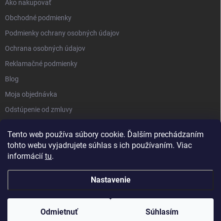
Ako nakupovať
Obchodné podmienky
Podmienky ochrany osobných údajov
Ochrana osobných údajov
Reklamačné podmienky
Blog
Moja objednávka
Odstúpenie od zmluvy
Tento web používa súbory cookie. Ďalším prechádzaním
tohto webu vyjadrujete súhlas s ich používaním. Viac
informácií
tu
.
Nastavenie
Copyright 2026
Kluckynadvere.sk
. Všetky práva vyhradené.
Upraviť
nastavenie cookies
Odmietnuť
Súhlasím