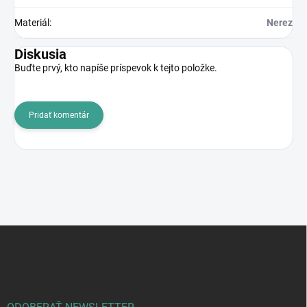
Materiál
:
Nerez
Diskusia
Buďte prvý, kto napíše príspevok k tejto položke.
Pridať komentár
Z
á
p
ä
t