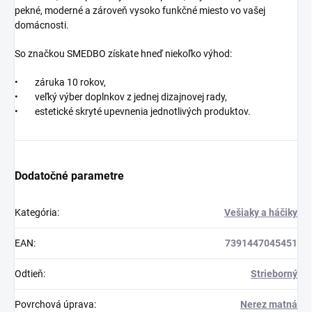
pekné, moderné a zároveň vysoko funkčné miesto vo vašej
domácnosti.
So značkou SMEDBO získate hneď niekoľko výhod:
• záruka 10 rokov,
• veľký výber doplnkov z jednej dizajnovej rady,
• estetické skryté upevnenia jednotlivých produktov.
Dodatočné parametre
Kategória
:
Vešiaky a háčiky
EAN
:
7391447045451
Odtieň
:
Strieborný
Povrchová úprava
:
Nerez matná