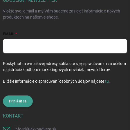
i
ODOBERAŤ NEWSLETTER
e
Vložte svoj e-mail a my Vám budeme zasielať informácie o nových
produktoch na našom e-shope.
EMAIL
Poskytnutím e-mailovej adresy súhlasíte s jej spracúvaním za účelom
registrácie k odberu marketingových noviniek - newsletterov.
Bližšie informácie o spracúvaní osobných údajov nájdete
tu
.
Prihlásiť sa
KONTAKT
info
@
kluckynadvere.sk