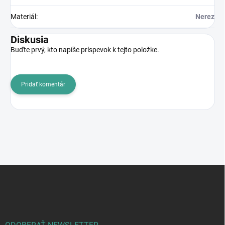
Materiál
:
Nerez
Diskusia
Buďte prvý, kto napíše príspevok k tejto položke.
Pridať komentár
Z
á
p
ä
t