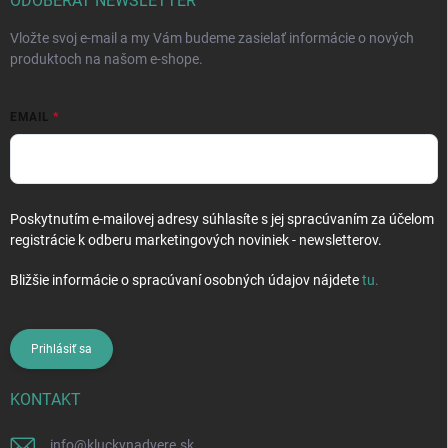
i
ODOBERAŤ NEWSLETTER
e
Vložte svoj e-mail a my Vám budeme zasielať informácie o nových
produktoch na našom e-shope.
EMAIL
Poskytnutím e-mailovej adresy súhlasíte s jej spracúvaním za účelom
registrácie k odberu marketingových noviniek - newsletterov.
Bližšie informácie o spracúvaní osobných údajov nájdete
tu
.
Prihlásiť sa
KONTAKT
info
@
kluckynadvere.sk