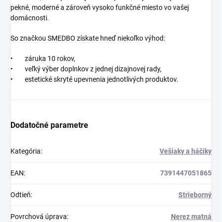
pekné, moderné a zároveň vysoko funkčné miesto vo vašej
domácnosti.
So značkou SMEDBO získate hneď niekoľko výhod:
• záruka 10 rokov,
• veľký výber doplnkov z jednej dizajnovej rady,
• estetické skryté upevnenia jednotlivých produktov.
Dodatočné parametre
Kategória
:
Vešiaky a háčiky
EAN
:
7391447051865
Odtieň
:
Strieborný
Povrchová úprava
:
Nerez matná