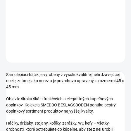
Jednotková
SKLADOM
cena:
−
+
Pridať do košíka
DETAILNÉ INFORMÁCIE
OPÝTAŤ SA
STRÁŽIŤ
Samolepiaci háčik je vyrobený z vysokokvalitnej nehrdzavejúcej
ocele, známej ako nerez a je povrchovo upravený, s rozmermi 45 x
45 mm..
Objavte širokú škálu funkčných a elegantných kúpeľňových
doplnkov. Kolekcia SMEDBO BESLAGSBODEN ponúka pestrý
doplnkový sortiment produktov najvyššej kvality.
Háčiky, držiaky, stojany, košíky, zarážky, WC kefy – všetky
drobnosti, ktoré potrebujete do kúpeľne, aby ste z nej urobili