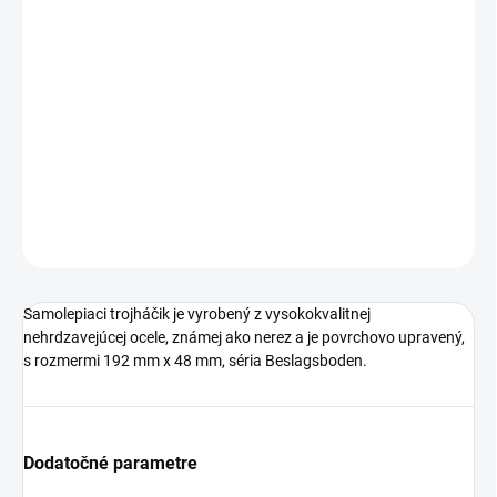
€16,58 bez DPH
Jednotková
SKLADOM
cena:
−
+
Pridať do košíka
DETAILNÉ INFORMÁCIE
OPÝTAŤ SA
STRÁŽIŤ
Samolepiaci trojháčik je vyrobený z vysokokvalitnej
nehrdzavejúcej ocele, známej ako nerez a je povrchovo upravený,
s rozmermi 192 mm x 48 mm, séria Beslagsboden.
Dodatočné parametre