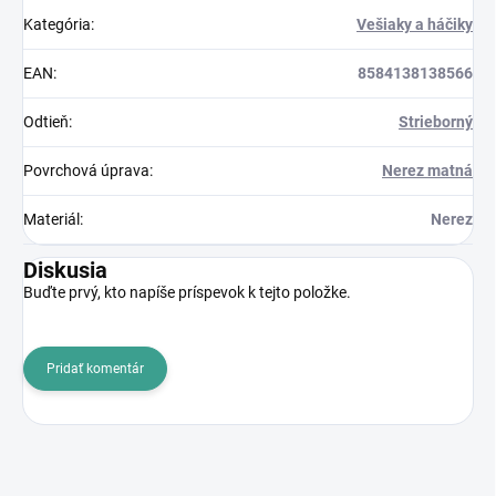
Kategória
:
Vešiaky a háčiky
EAN
:
8584138138566
Odtieň
:
Strieborný
Povrchová úprava
:
Nerez matná
Materiál
:
Nerez
Diskusia
Buďte prvý, kto napíše príspevok k tejto položke.
Pridať komentár