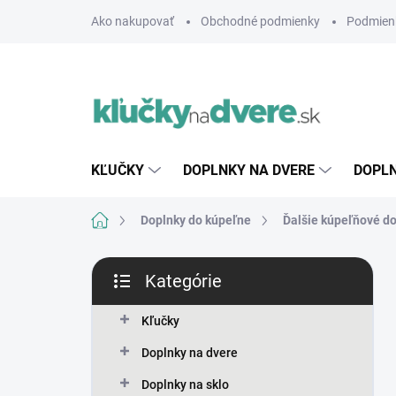
Prejsť
Ako nakupovať
Obchodné podmienky
Podmien
na
obsah
KĽUČKY
DOPLNKY NA DVERE
DOPLN
Domov
Doplnky do kúpeľne
Ďalšie kúpeľňové d
B
Kategórie
o
Preskočiť
č
kategórie
n
Kľučky
ý
Doplnky na dvere
p
a
Doplnky na sklo