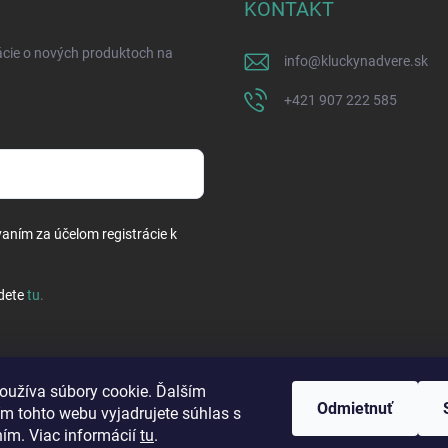
KONTAKT
ácie o nových produktoch na
info
@
kluckynadvere.sk
+421 907 222 585
vaním za účelom registrácie k
dete
tu
.
oužíva súbory cookie. Ďalším
Odmietnuť
m tohto webu vyjadrujete súhlas s
ním. Viac informácií
tu
.