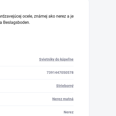
hrdzavejúcej ocele, známej ako nerez a je
ia Beslagsboden.
Svietniky do kúpeľne
7391447050578
Strieborný
Nerez matná
Nerez