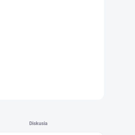
:
−
+
Pridať do košíka
ILNÉ INFORMÁCIE
OPÝTAŤ SA
STRÁŽIŤ
Diskusia