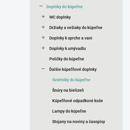
n
Doplnky do kúpeľne
e
l
WC doplnky
Držiaky a vešiaky do kúpeľne
Doplnky k sprche a vani
Doplnky k umývadlu
Poličky do kúpeľne
Ďalšie kúpeľňové doplnky
Svietniky do kúpeľne
Šnúry na bielizeň
Kúpeľňové odpadkové koše
Lampy do kúpeľne
Stojany na noviny a časopisy