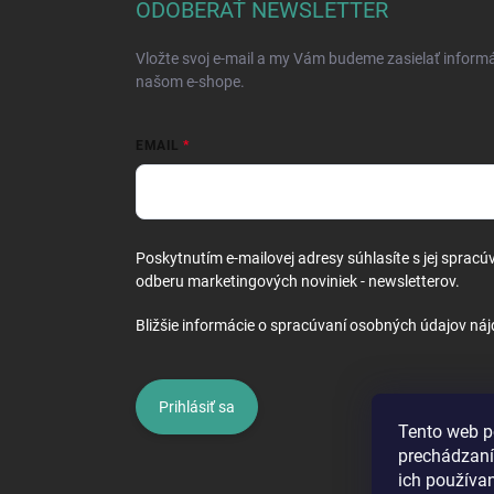
ä
ODOBERAŤ NEWSLETTER
t
i
Vložte svoj e-mail a my Vám budeme zasielať inform
e
našom e-shope.
EMAIL
Poskytnutím e-mailovej adresy súhlasíte s jej spracú
odberu marketingových noviniek - newsletterov.
Bližšie informácie o spracúvaní osobných údajov náj
Prihlásiť sa
Tento web p
prechádzaní
ich používa