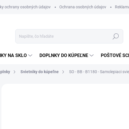
ky ochrany osobných údajov
Ochrana osobných údajov
Reklam
Hľadať
KY NA SKLO
DOPLNKY DO KÚPEĽNE
POŠTOVÉ S
oplnky
Svietniky do kúpeľne
SO - BB - B1180 - Samolepiaci svi
Neohodnotené
Podrobnosti hodnotenia
ZNAČKA
€1
€13
Jedn
NA 