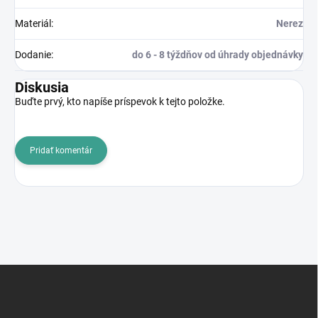
Materiál
:
Nerez
Dodanie
:
do 6 - 8 týždňov od úhrady objednávky
Diskusia
Buďte prvý, kto napíše príspevok k tejto položke.
Pridať komentár
Z
á
p