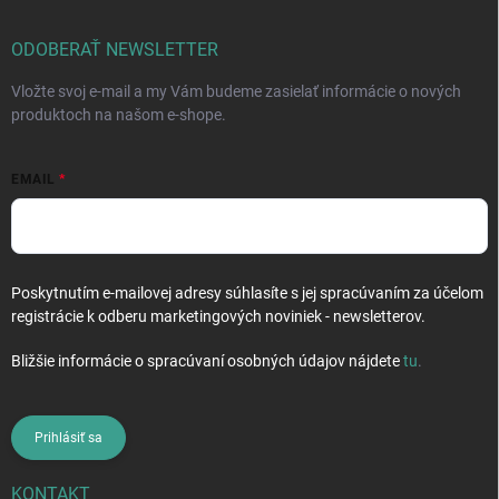
ä
t
i
ODOBERAŤ NEWSLETTER
e
Vložte svoj e-mail a my Vám budeme zasielať informácie o nových
produktoch na našom e-shope.
EMAIL
Poskytnutím e-mailovej adresy súhlasíte s jej spracúvaním za účelom
registrácie k odberu marketingových noviniek - newsletterov.
Bližšie informácie o spracúvaní osobných údajov nájdete
tu
.
Prihlásiť sa
KONTAKT