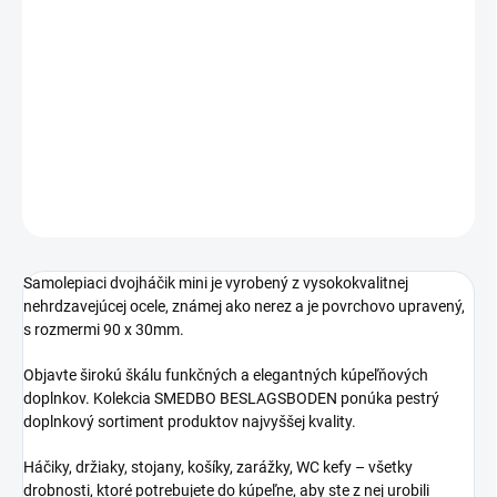
Jednotková
NA OBJEDNÁVKU (6-8 TÝŽDŇOV)
cena:
−
+
Pridať do košíka
DETAILNÉ INFORMÁCIE
OPÝTAŤ SA
STRÁŽIŤ
Samolepiaci dvojháčik mini je vyrobený z vysokokvalitnej
nehrdzavejúcej ocele, známej ako nerez a je povrchovo upravený,
s rozmermi 90 x 30mm.
Objavte širokú škálu funkčných a elegantných kúpeľňových
doplnkov. Kolekcia SMEDBO BESLAGSBODEN ponúka pestrý
doplnkový sortiment produktov najvyššej kvality.
Háčiky, držiaky, stojany, košíky, zarážky, WC kefy – všetky
drobnosti, ktoré potrebujete do kúpeľne, aby ste z nej urobili