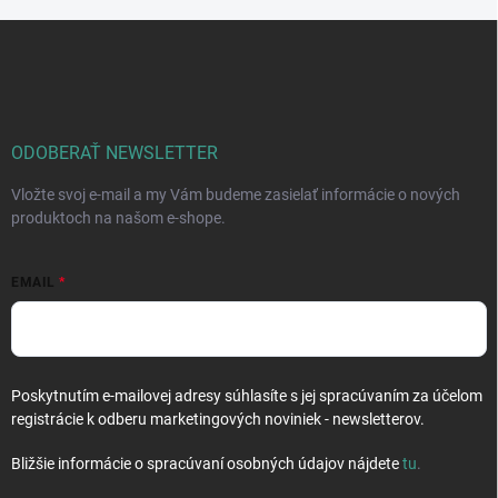
Z
á
p
ä
t
i
ODOBERAŤ NEWSLETTER
e
Vložte svoj e-mail a my Vám budeme zasielať informácie o nových
produktoch na našom e-shope.
EMAIL
Poskytnutím e-mailovej adresy súhlasíte s jej spracúvaním za účelom
registrácie k odberu marketingových noviniek - newsletterov.
Bližšie informácie o spracúvaní osobných údajov nájdete
tu
.