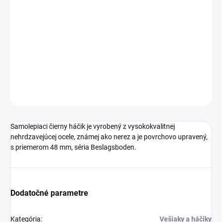
Jednotková
SKLADOM
cena:
−
+
Pridať do košíka
DETAILNÉ INFORMÁCIE
OPÝTAŤ SA
STRÁŽIŤ
Samolepiaci čierny háčik je vyrobený z vysokokvalitnej
nehrdzavejúcej ocele, známej ako nerez a je povrchovo upravený,
s priemerom 48 mm, séria Beslagsboden.
Dodatočné parametre
Kategória
:
Vešiaky a háčiky