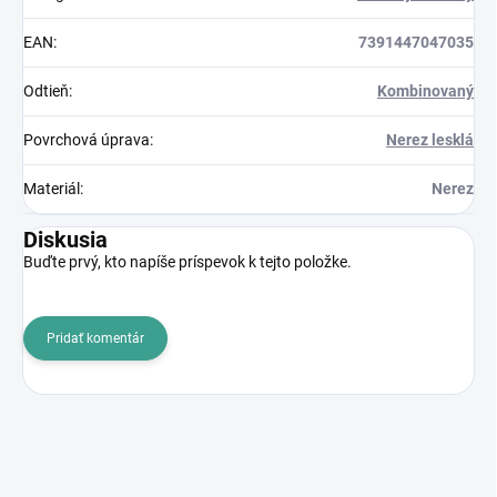
EAN
:
7391447047035
Odtieň
:
Kombinovaný
Povrchová úprava
:
Nerez lesklá
Materiál
:
Nerez
Diskusia
Buďte prvý, kto napíše príspevok k tejto položke.
Pridať komentár