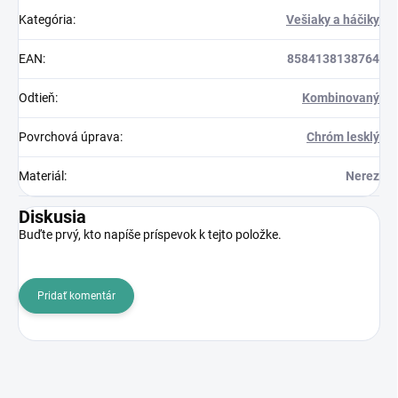
Kategória
:
Vešiaky a háčiky
EAN
:
8584138138764
Odtieň
:
Kombinovaný
Povrchová úprava
:
Chróm lesklý
Materiál
:
Nerez
Diskusia
Buďte prvý, kto napíše príspevok k tejto položke.
Pridať komentár