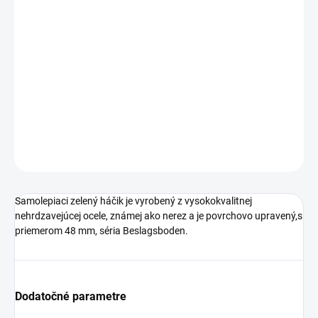
€6,43 bez DPH
Jednotková
SKLADOM
cena:
−
+
Pridať do košíka
DETAILNÉ INFORMÁCIE
OPÝTAŤ SA
STRÁŽIŤ
Samolepiaci zelený háčik je vyrobený z vysokokvalitnej
nehrdzavejúcej ocele, známej ako nerez a je povrchovo upravený,s
priemerom 48 mm, séria Beslagsboden.
Dodatočné parametre