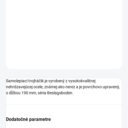
€17 bez DPH
Jednotková
SKLADOM
cena:
−
+
Pridať do košíka
DETAILNÉ INFORMÁCIE
OPÝTAŤ SA
STRÁŽIŤ
Samolepiaci trojháčik je vyrobený z vysokokvalitnej
nehrdzavejúcej ocele, známej ako nerez a je povrchovo upravený,
s dĺžkou 190 mm, séria Beslagsboden.
Dodatočné parametre