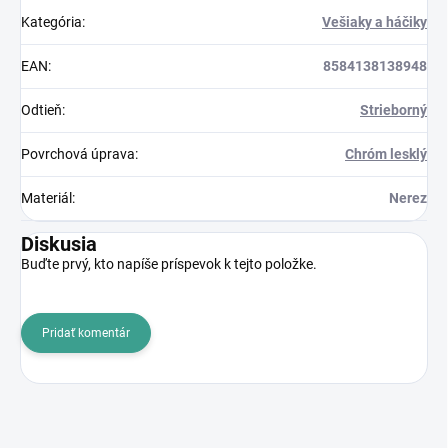
Kategória
:
Vešiaky a háčiky
EAN
:
8584138138948
Odtieň
:
Strieborný
Povrchová úprava
:
Chróm lesklý
Materiál
:
Nerez
Diskusia
Buďte prvý, kto napíše príspevok k tejto položke.
Pridať komentár