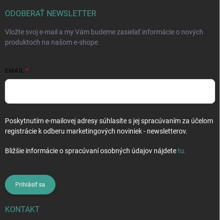
t
i
ODOBERAŤ NEWSLETTER
e
Vložte svoj e-mail a my Vám budeme zasielať informácie o nových
produktoch na našom e-shope.
EMAIL
Poskytnutím e-mailovej adresy súhlasíte s jej spracúvaním za účelom
registrácie k odberu marketingových noviniek - newsletterov.
Bližšie informácie o spracúvaní osobných údajov nájdete
tu
.
Prihlásiť sa
KONTAKT