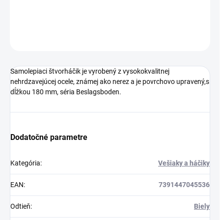
DETAILNÉ INFORMÁCIE
OPÝTAŤ SA
STRÁŽIŤ
Samolepiaci štvorháčik je vyrobený z vysokokvalitnej
nehrdzavejúcej ocele, známej ako nerez a je povrchovo upravený,s
dĺžkou 180 mm, séria Beslagsboden.
Dodatočné parametre
Kategória
:
Vešiaky a háčiky
EAN
:
7391447045536
Odtieň
:
Biely