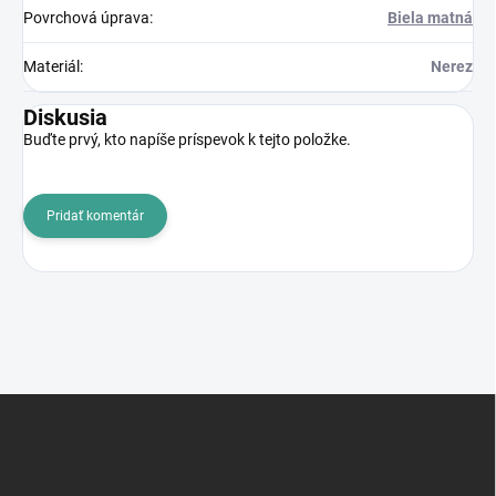
Povrchová úprava
:
Biela matná
Materiál
:
Nerez
Diskusia
Buďte prvý, kto napíše príspevok k tejto položke.
Pridať komentár
Z
á
p
ä