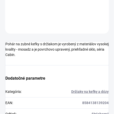
DETAILNÉ INFORMÁCIE
OPÝTAŤ SA
STRÁŽIŤ
Pohár na zubné kefky s držiakom je vyrobený z materiálov vysokej
kvality - mosadz a je povrchovo upravený, priehľadné sklo, séria
Cabin.
Dodatočné parametre
Kategória
:
Držiaky na kefky a dózy
EAN
:
8584138139204