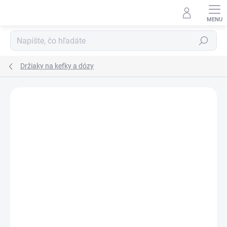
Prejsť
na
obsah
Hľadať
Držiaky na kefky a dózy
Neohodnotené
Podrobnosti hodnotenia
ZNAČKA:
SMEDBO
VÝPREDAJ