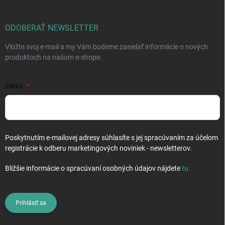
ä
t
i
ODOBERAŤ NEWSLETTER
e
Vložte svoj e-mail a my Vám budeme zasielať informácie o nových
produktoch na našom e-shope.
EMAIL
Poskytnutím e-mailovej adresy súhlasíte s jej spracúvaním za účelom
registrácie k odberu marketingových noviniek - newsletterov.
Bližšie informácie o spracúvaní osobných údajov nájdete
tu
.
Prihlásiť sa