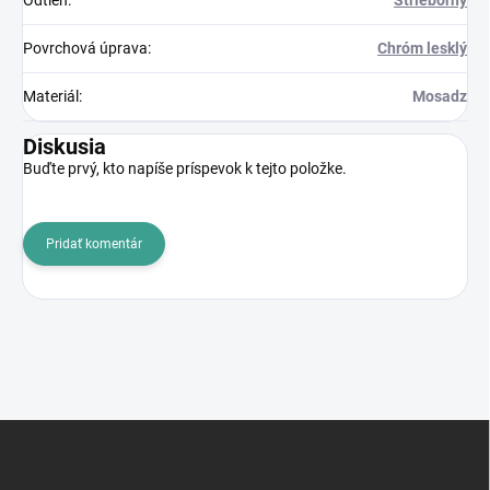
Odtieň
:
Strieborný
Povrchová úprava
:
Chróm lesklý
Materiál
:
Mosadz
Diskusia
Buďte prvý, kto napíše príspevok k tejto položke.
Pridať komentár
Z
á
p