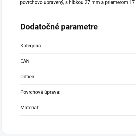
povrchovo upravený, s hĺbkou 27 mm a priemerom 17 
Dodatočné parametre
Kategória
:
EAN
:
Odtieň
:
Povrchová úprava
:
Materiál
: