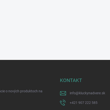
KONTAKT
ácie o nových produktoch na
info
@
kluckynadvere.sk
+421 907 222 585