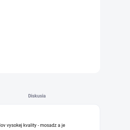
otková
LADOM
:
−
+
Pridať do košíka
ILNÉ INFORMÁCIE
OPÝTAŤ SA
STRÁŽIŤ
Diskusia
lov vysokej kvality - mosadz a je