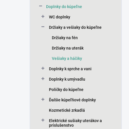
n
Doplnky do kúpeľne
e
l
WC doplnky
Držiaky a vešiaky do kúpeľne
Držiaky na fén
Držiaky na uterák
Vešiaky a háčiky
Doplnky k sprche a vani
Doplnky k umývadlu
Poličky do kúpeľne
Ďalšie kúpeľňové doplnky
Kozmetické zrkadlá
Elektrické sušiaky uterákov a
príslušenstvo