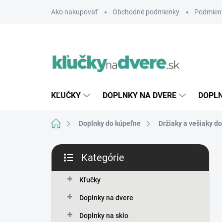
Prejsť
Ako nakupovať
Obchodné podmienky
Podmien
na
obsah
KĽUČKY
DOPLNKY NA DVERE
DOPLN
Domov
Doplnky do kúpeľne
Držiaky a vešiaky d
B
Kategórie
o
Preskočiť
č
kategórie
n
Kľučky
ý
Doplnky na dvere
p
a
Doplnky na sklo