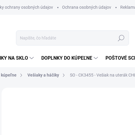
ky ochrany osobných údajov
Ochrana osobných údajov
Reklam
Hľadať
KY NA SKLO
DOPLNKY DO KÚPEĽNE
POŠTOVÉ S
o kúpeľne
Vešiaky a háčiky
SO - CK3455 - Vešiak na uterák
CHL
Neohodnotené
Podrobnosti hodnotenia
ZNAČKA
VÝPREDAJ
€1
€12