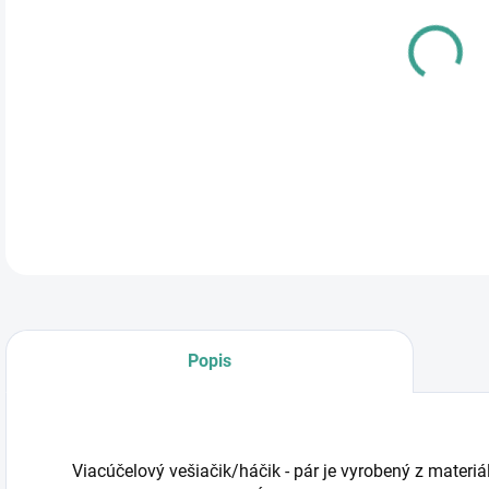
Jedn
SK
cena
DETA
Popis
Viacúčelový vešiačik/háčik - pár je vyrobený z materiá