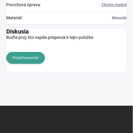
Povrchová úprava
:
Chróm matný
Materiál
:
Mosadz
Diskusia
Buďte prvý, kto napíše príspevok k tejto položke.
Pridať komentár
Z
á
p
ä