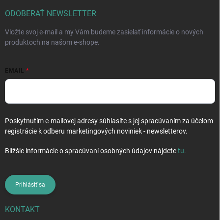
t
i
ODOBERAŤ NEWSLETTER
e
Vložte svoj e-mail a my Vám budeme zasielať informácie o nových
produktoch na našom e-shope.
EMAIL
Poskytnutím e-mailovej adresy súhlasíte s jej spracúvaním za účelom
registrácie k odberu marketingových noviniek - newsletterov.
Bližšie informácie o spracúvaní osobných údajov nájdete
tu
.
Prihlásiť sa
KONTAKT