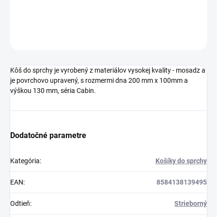
DETAILNÉ INFORMÁCIE
OPÝTAŤ SA
STRÁŽIŤ
Kôš do sprchy je vyrobený z materiálov vysokej kvality - mosadz a
je povrchovo upravený, s rozmermi dna 200 mm x 100mm a
výškou 130 mm, séria Cabin.
Dodatočné parametre
Kategória
:
Košíky do sprchy
EAN
:
8584138139495
Odtieň
:
Strieborný