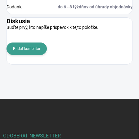
Dodanie
:
do 6 - 8 týždňov od úhrady objednávky
Diskusia
Buďte prvý, kto napíše príspevok k tejto položke.
Pridať komentár
Z
á
p
ä
t
i
ODOBERAŤ NEWSLETTER