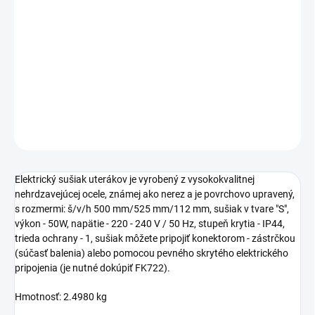
Jednotková
NA OBJEDNÁVKU (6-8 TÝŽDŇOV)
cena:
−
+
Pridať do košíka
DETAILNÉ INFORMÁCIE
OPÝTAŤ SA
STRÁŽIŤ
Elektrický sušiak uterákov je vyrobený z vysokokvalitnej
nehrdzavejúcej ocele, známej ako nerez a je povrchovo upravený,
s rozmermi: š/v/h 500 mm/525 mm/112 mm, sušiak v tvare "S",
výkon - 50W, napätie - 220 - 240 V / 50 Hz, stupeň krytia - IP44,
trieda ochrany - 1, sušiak môžete pripojiť konektorom - zástrčkou
(súčasť balenia) alebo pomocou pevného skrytého elektrického
pripojenia (je nutné dokúpiť FK722).
Hmotnosť: 2.4980 kg