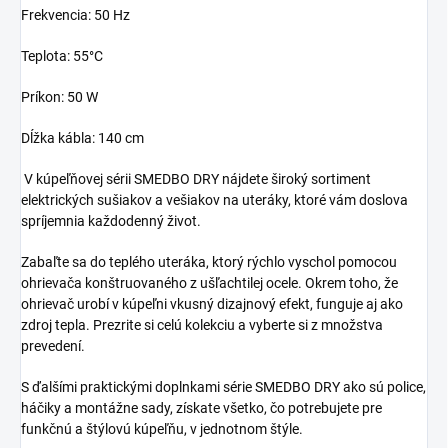
Frekvencia: 50 Hz
Teplota: 55°C
Príkon: 50 W
Dĺžka kábla: 140 cm
V kúpeľňovej sérii SMEDBO DRY nájdete široký sortiment
elektrických sušiakov a vešiakov na uteráky, ktoré vám doslova
spríjemnia každodenný život.
Zabaľte sa do teplého uteráka, ktorý rýchlo vyschol pomocou
ohrievača konštruovaného z ušľachtilej ocele. Okrem toho, že
ohrievač urobí v kúpeľni vkusný dizajnový efekt, funguje aj ako
zdroj tepla. Prezrite si celú kolekciu a vyberte si z množstva
prevedení.
S ďalšími praktickými doplnkami série SMEDBO DRY ako sú police,
háčiky a montážne sady, získate všetko, čo potrebujete pre
funkčnú a štýlovú kúpeľňu, v jednotnom štýle.