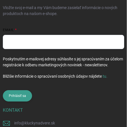
e
Vložte svoj e-mail a my Vám budeme zasielať informácie o nových
produktoch na našom e-shope.
EMAIL
Poskytnutím e-mailovej adresy súhlasíte s jej spracúvaním za účelom
registrácie k odberu marketingových noviniek - newsletterov.
Bližšie informácie o spracúvaní osobných údajov nájdete
tu
.
Prihlásiť sa
KONTAKT
info
@
kluckynadvere.sk