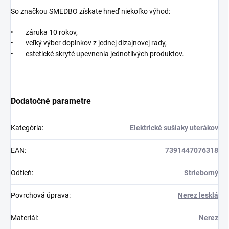
So značkou SMEDBO získate hneď niekoľko výhod:
• záruka 10 rokov,
• veľký výber doplnkov z jednej dizajnovej rady,
• estetické skryté upevnenia jednotlivých produktov.
Dodatočné parametre
Kategória
:
Elektrické sušiaky uterákov
EAN
:
7391447076318
Odtieň
:
Strieborný
Povrchová úprava
:
Nerez lesklá
Materiál
:
Nerez