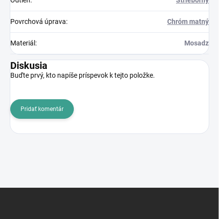
Odtieň
:
Strieborný
Povrchová úprava
:
Chróm matný
Materiál
:
Mosadz
Diskusia
Buďte prvý, kto napíše príspevok k tejto položke.
Pridať komentár
Z
á
p