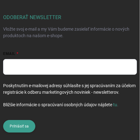
ä
t
i
ODOBERAŤ NEWSLETTER
e
Vložte svoj e-mail a my Vám budeme zasielať informácie o nových
produktoch na našom e-shope.
EMAIL
Poskytnutím e-mailovej adresy súhlasíte s jej spracúvaním za účelom
registrácie k odberu marketingových noviniek - newsletterov.
Bližšie informácie o spracúvaní osobných údajov nájdete
tu
.
Prihlásiť sa