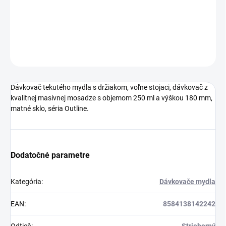
DETAILNÉ INFORMÁCIE
OPÝTAŤ SA
STRÁŽIŤ
Dávkovač tekutého mydla s držiakom, voľne stojaci, dávkovač z
kvalitnej masivnej mosadze s objemom 250 ml a výškou 180 mm,
matné sklo, séria Outline.
Dodatočné parametre
Kategória
:
Dávkovače mydla
EAN
:
8584138142242