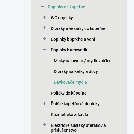
n
Doplnky do kúpeľne
e
l
WC doplnky
Držiaky a vešiaky do kúpeľne
Doplnky k sprche a vani
Doplnky k umývadlu
Misky na mydlo / mydlovničky
Držiaky na kefky a dózy
Dávkovače mydla
Poličky do kúpeľne
Ďalšie kúpeľňové doplnky
Kozmetické zrkadlá
Elektrické sušiaky uterákov a
príslušenstvo