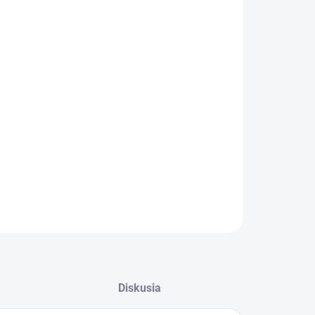
:
−
+
Pridať do košíka
ILNÉ INFORMÁCIE
OPÝTAŤ SA
STRÁŽIŤ
Diskusia