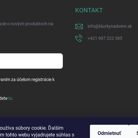
KONTAKT
ácie o nových produktoch na
info
@
kluckynadvere.sk
+421 907 222 585
vaním za účelom registrácie k
dete
tu
.
oužíva súbory cookie. Ďalším
Odmietnuť
m tohto webu vyjadrujete súhlas s