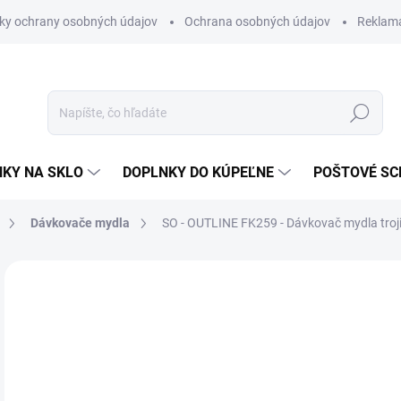
ky ochrany osobných údajov
Ochrana osobných údajov
Reklam
Hľadať
KY NA SKLO
DOPLNKY DO KÚPEĽNE
POŠTOVÉ S
Dávkovače mydla
SO - OUTLINE FK259 - Dávkovač mydla troj
Neohodnotené
Podrobnosti hodnotenia
ZNAČKA
€
€17
Jedn
NA 