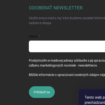
p
ä
ODOBERAŤ NEWSLETTER
t
i
Vložte svoj e-mail a my Vám budeme zasielať inform
e
našom e-shope.
EMAIL
Poskytnutím e-mailovej adresy súhlasíte s jej spracú
odberu marketingových noviniek - newsletterov.
Bližšie informácie o spracúvaní osobných údajov náj
Prihlásiť sa
Tento web p
prechádzaní