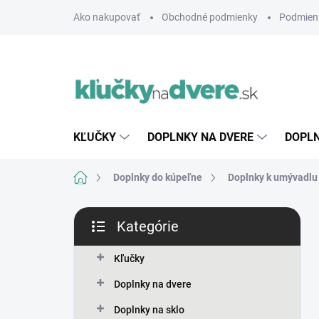
Prejsť
Ako nakupovať
Obchodné podmienky
Podmien
na
obsah
KĽUČKY
DOPLNKY NA DVERE
DOPLN
Domov
Doplnky do kúpeľne
Doplnky k umývadlu
B
Kategórie
o
Preskočiť
č
kategórie
n
Kľučky
ý
Doplnky na dvere
p
a
Doplnky na sklo