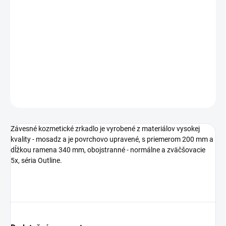
Jednotková
NA OBJEDNÁVKU (6-8 TÝŽDŇOV)
cena:
−
+
Pridať do košíka
DETAILNÉ INFORMÁCIE
OPÝTAŤ SA
STRÁŽIŤ
Závesné kozmetické zrkadlo je vyrobené z materiálov vysokej
kvality - mosadz a je povrchovo upravené, s priemerom 200 mm a
dĺžkou ramena 340 mm, obojstranné - normálne a zväčšovacie
5x, séria Outline.