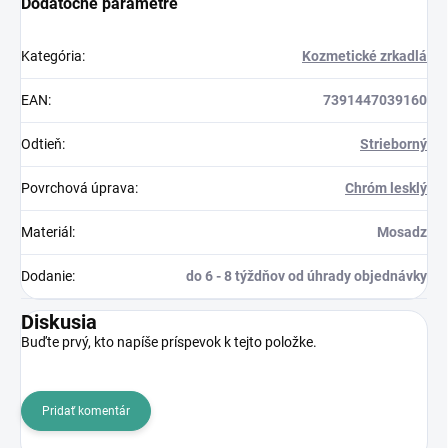
Dodatočné parametre
Kategória
:
Kozmetické zrkadlá
EAN
:
7391447039160
Odtieň
:
Strieborný
Povrchová úprava
:
Chróm lesklý
Materiál
:
Mosadz
Dodanie
:
do 6 - 8 týždňov od úhrady objednávky
Diskusia
Buďte prvý, kto napíše príspevok k tejto položke.
Pridať komentár