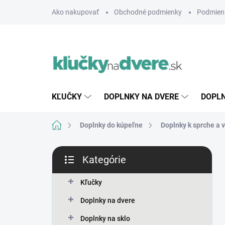
Prejsť
Ako nakupovať
Obchodné podmienky
Podmien
na
obsah
KĽUČKY
DOPLNKY NA DVERE
DOPLN
Domov
Doplnky do kúpeľne
Doplnky k sprche a 
B
Kategórie
o
Preskočiť
č
kategórie
n
Kľučky
ý
Doplnky na dvere
p
a
Doplnky na sklo