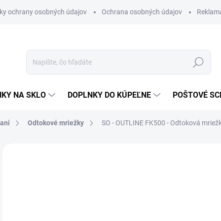
ky ochrany osobných údajov
Ochrana osobných údajov
Reklam
Hľadať
KY NA SKLO
DOPLNKY DO KÚPEĽNE
POŠTOVÉ S
vani
Odtokové mriežky
SO - OUTLINE FK500 - Odtoková mriež
Neohodnotené
Podrobnosti hodnotenia
ZNAČKA
€6
€43
Jedn
NA 