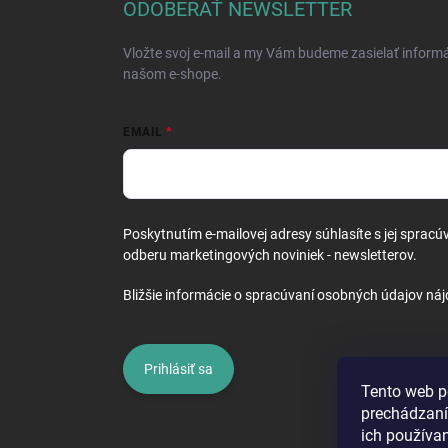
ä
ODOBERAŤ NEWSLETTER
t
i
Vložte svoj e-mail a my Vám budeme zasielať inform
e
našom e-shope.
EMAIL
Poskytnutím e-mailovej adresy súhlasíte s jej spracú
odberu marketingových noviniek - newsletterov.
Bližšie informácie o spracúvaní osobných údajov náj
Prihlásiť sa
Tento web p
prechádzaní
ich používa