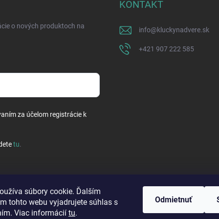
KONTAKT
ácie o nových produktoch na
info
@
kluckynadvere.sk
+421 907 222 585
vaním za účelom registrácie k
dete
tu
.
oužíva súbory cookie. Ďalším
Odmietnuť
m tohto webu vyjadrujete súhlas s
ním. Viac informácií
tu
.