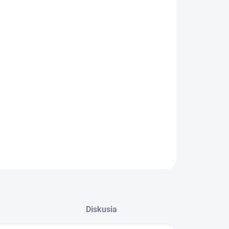
:
−
+
Pridať do košíka
ILNÉ INFORMÁCIE
OPÝTAŤ SA
STRÁŽIŤ
Diskusia