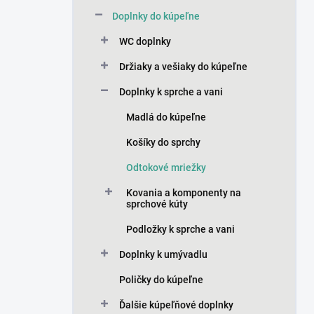
n
Doplnky do kúpeľne
e
l
WC doplnky
Držiaky a vešiaky do kúpeľne
Doplnky k sprche a vani
Madlá do kúpeľne
Košíky do sprchy
Odtokové mriežky
Kovania a komponenty na
sprchové kúty
Podložky k sprche a vani
Doplnky k umývadlu
Poličky do kúpeľne
Ďalšie kúpeľňové doplnky