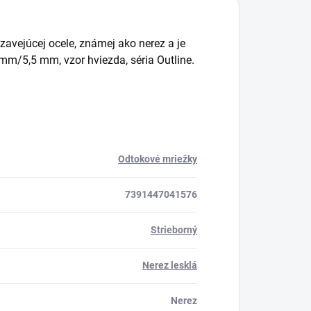
zavejúcej ocele, známej ako nerez a je
m/5,5 mm, vzor hviezda, séria Outline.
Odtokové mriežky
7391447041576
Strieborný
Nerez lesklá
Nerez