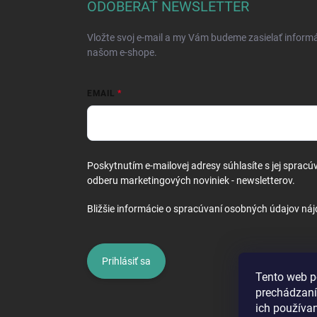
ä
ODOBERAŤ NEWSLETTER
t
i
Vložte svoj e-mail a my Vám budeme zasielať inform
e
našom e-shope.
EMAIL
Poskytnutím e-mailovej adresy súhlasíte s jej spracú
odberu marketingových noviniek - newsletterov.
Bližšie informácie o spracúvaní osobných údajov náj
Prihlásiť sa
Tento web p
prechádzaní
ich používa