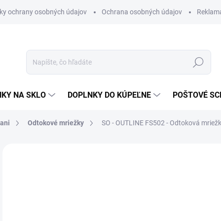
ky ochrany osobných údajov
Ochrana osobných údajov
Reklam
Hľadať
KY NA SKLO
DOPLNKY DO KÚPEĽNE
POŠTOVÉ S
vani
Odtokové mriežky
SO - OUTLINE FS502 - Odtoková mriež
Neohodnotené
Podrobnosti hodnotenia
ZNAČKA
€6
€43
Jedn
NA 