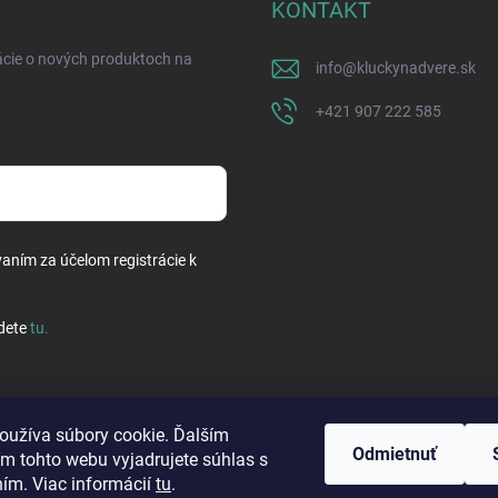
KONTAKT
ácie o nových produktoch na
info
@
kluckynadvere.sk
+421 907 222 585
vaním za účelom registrácie k
dete
tu
.
oužíva súbory cookie. Ďalším
Odmietnuť
m tohto webu vyjadrujete súhlas s
ním. Viac informácií
tu
.