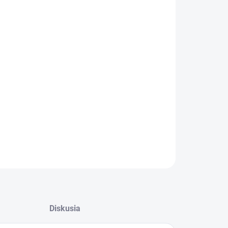
:
−
+
Pridať do košíka
ILNÉ INFORMÁCIE
OPÝTAŤ SA
STRÁŽIŤ
Diskusia