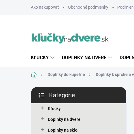
Prejsť
Ako nakupovať
Obchodné podmienky
Podmien
na
obsah
KĽUČKY
DOPLNKY NA DVERE
DOPLN
Domov
Doplnky do kúpeľne
Doplnky k sprche a 
B
Kategórie
o
Preskočiť
č
kategórie
n
Kľučky
ý
Doplnky na dvere
p
a
Doplnky na sklo