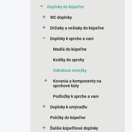
n
Doplnky do kúpeľne
e
l
WC doplnky
Držiaky a vešiaky do kúpeľne
Doplnky k sprche a vani
Madlá do kúpeľne
Košíky do sprchy
Odtokové mriežky
Kovania a komponenty na
sprchové kúty
Podložky k sprche a vani
Doplnky k umývadlu
Poličky do kúpeľne
Ďalšie kúpeľňové doplnky